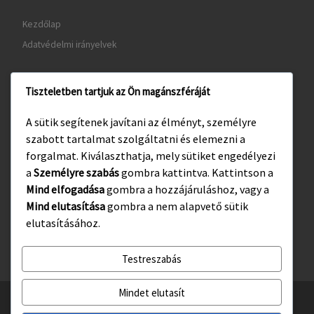
Kezdőlap
Adatvédelmi irányelvek
Tiszteletben tartjuk az Ön magánszféráját
www.gyula.hu
A sütik segítenek javítani az élményt, személyre
www.visitgyula.com
szabott tartalmat szolgáltatni és elemezni a
www.gyulakult.hu
forgalmat. Kiválaszthatja, mely sütiket engedélyezi
a
Személyre szabás
gombra kattintva. Kattintson a
Mind elfogadása
gombra a hozzájáruláshoz, vagy a
Mind elutasítása
gombra a nem alapvető sütik
Facebook
Instagram
elutasításához.
Testreszabás
Mindet elutasít
© 2026
Gyulasport Nonprofit Kft.
– All rights reserved