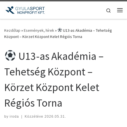
Teljes tartalom megjelenítése
Search
Me
Kezdőlap
»
Események, hírek
»
U13-as Akadémia – Tehetség
Központ – Körzet Központ Kelet Régiós Torna
U13-as Akadémia –
Tehetség Központ –
Körzet Központ Kelet
Régiós Torna
by
iroda
|
Közzétéve
2026.05.31.