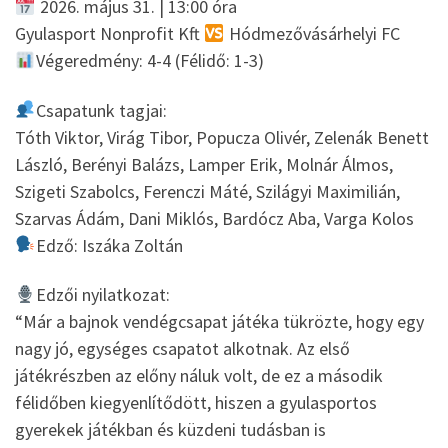
2026. május 31. | 13:00 óra
Gyulasport Nonprofit Kft
Hódmezővásárhelyi FC
Végeredmény: 4-4 (Félidő: 1-3)
Csapatunk tagjai:
Tóth Viktor, Virág Tibor, Popucza Olivér, Zelenák Benett
László, Berényi Balázs, Lamper Erik, Molnár Álmos,
Szigeti Szabolcs, Ferenczi Máté, Szilágyi Maximilián,
Szarvas Ádám, Dani Miklós, Bardócz Aba, Varga Kolos
Edző: Iszáka Zoltán
Edzői nyilatkozat:
“Már a bajnok vendégcsapat játéka tükrözte, hogy egy
nagy jó, egységes csapatot alkotnak. Az első
játékrészben az előny náluk volt, de ez a második
félidőben kiegyenlítődött, hiszen a gyulasportos
gyerekek játékban és küzdeni tudásban is