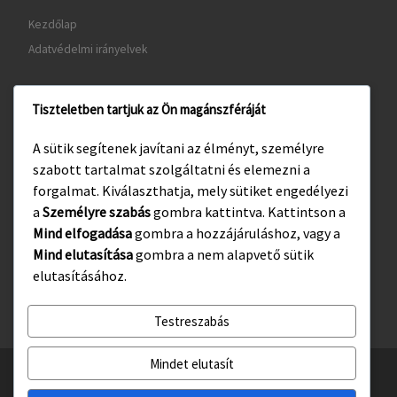
Kezdőlap
Adatvédelmi irányelvek
Tiszteletben tartjuk az Ön magánszféráját
www.gyula.hu
A sütik segítenek javítani az élményt, személyre
www.visitgyula.com
szabott tartalmat szolgáltatni és elemezni a
www.gyulakult.hu
forgalmat. Kiválaszthatja, mely sütiket engedélyezi
a
Személyre szabás
gombra kattintva. Kattintson a
Mind elfogadása
gombra a hozzájáruláshoz, vagy a
Mind elutasítása
gombra a nem alapvető sütik
Facebook
Instagram
elutasításához.
Testreszabás
Mindet elutasít
© 2026
Gyulasport Nonprofit Kft.
– All rights reserved