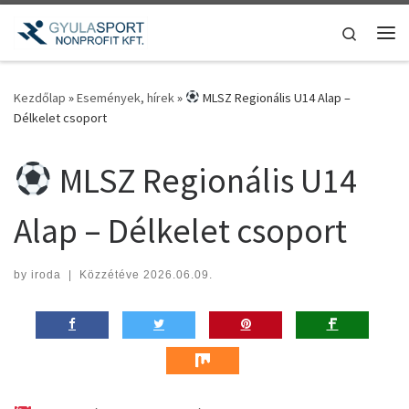
Teljes tartalom megjelenítése
Search
Me
Kezdőlap
»
Események, hírek
»
MLSZ Regionális U14 Alap –
Délkelet csoport
MLSZ Regionális U14
Alap – Délkelet csoport
by
iroda
|
Közzétéve
2026.06.09.