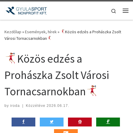
Teljes tartalom megjelenítése
Search
Me
Kezdőlap
»
Események, hírek
»
Közös edzés a Prohászka Zsolt
Városi Tornacsarnokban
Közös edzés a
Prohászka Zsolt Városi
Tornacsarnokban
by
iroda
|
Közzétéve
2026.06.17.