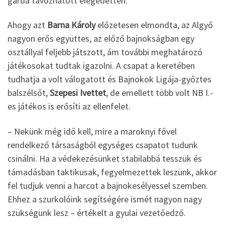
gárda távozhatott elégedetten.
Ahogy azt
Barna Károly
előzetesen elmondta, az Algyő
nagyon erős együttes, az előző bajnokságban egy
osztállyal feljebb játszott, ám további meghatározó
játékosokat tudtak igazolni. A csapat a keretében
tudhatja a volt válogatott és Bajnokok Ligája-győztes
balszélsőt,
Szepesi Ivettet
, de emellett több volt NB I.-
es játékos is erősíti az ellenfelet.
– Nekünk még idő kell, mire a maroknyi fővel
rendelkező társaságból egységes csapatot tudunk
csinálni. Ha a védekezésünket stabilabbá tesszük és
támadásban taktikusak, fegyelmezettek leszünk, akkor
fel tudjuk venni a harcot a bajnokesélyessel szemben.
Ehhez a szurkolóink segítségére ismét nagyon nagy
szükségünk lesz – értékelt a gyulai vezetőedző.