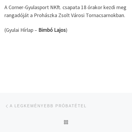
A Corner-Gyulasport NKft. csapata 18 órakor kezdi meg
rangadóját a Prohászka Zsolt Városi Tornacsarnokban.
(Gyulai Hírlap –
Bimbó Lajos
)
Navigálás a bejegyzések között
jelen bejegyzés
A LEGKEMÉNYEBB PRÓBATÉTEL
UGRÁS AZ OLDAL TETEJ