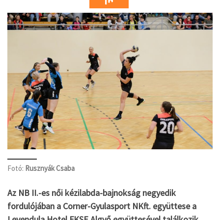
Fotó:
Rusznyák Csaba
Az NB II.-es női kézilabda-bajnokság negyedik
fordulójában a Corner-Gyulasport NKft. együttese a
Levendula Hotel FKSE Algyő együttesével találkozik