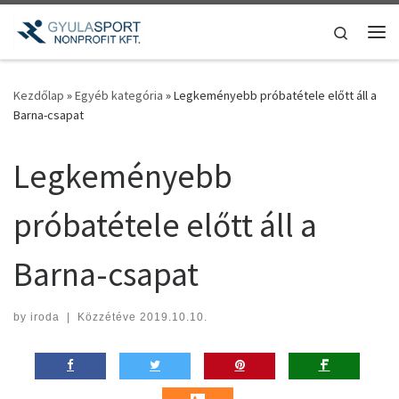
Teljes tartalom megjelenítése
Search
Me
Kezdőlap
»
Egyéb kategória
»
Legkeményebb próbatétele előtt áll a
Barna-csapat
Legkeményebb
próbatétele előtt áll a
Barna-csapat
by
iroda
|
Közzétéve
2019.10.10.