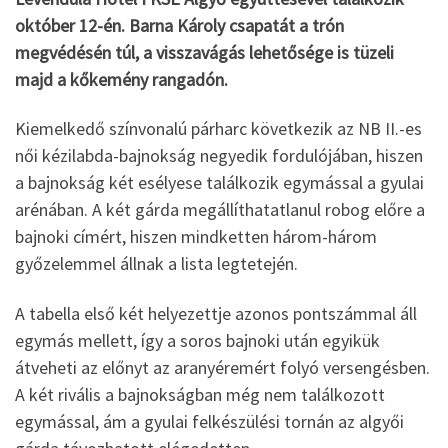
október 12-én. Barna Károly csapatát a trón
megvédésén túl, a visszavágás lehetősége is tüzeli
majd a kőkemény rangadón.
Kiemelkedő színvonalú párharc következik az NB II.-es
női kézilabda-bajnokság negyedik fordulójában, hiszen
a bajnokság két esélyese találkozik egymással a gyulai
arénában. A két gárda megállíthatatlanul robog előre a
bajnoki címért, hiszen mindketten három-három
győzelemmel állnak a lista legtetején.
A tabella első két helyezettje azonos pontszámmal áll
egymás mellett, így a soros bajnoki után egyikük
átveheti az előnyt az aranyéremért folyó versengésben.
A két rivális a bajnokságban még nem találkozott
egymással, ám a gyulai felkészülési tornán az algyői