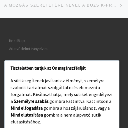
je
A MOZGÁS SZERETETÉRE NEVEL A BOZSIK-PROGRAM
Kezdőlap
Adatvédelmi irányelvek
Tiszteletben tartjuk az Ön magánszféráját
www.gyula.hu
A sütik segítenek javítani az élményt, személyre
www.visitgyula.com
szabott tartalmat szolgáltatni és elemezni a
www.gyulakult.hu
forgalmat. Kiválaszthatja, mely sütiket engedélyezi
a
Személyre szabás
gombra kattintva. Kattintson a
Mind elfogadása
gombra a hozzájáruláshoz, vagy a
Mind elutasítása
gombra a nem alapvető sütik
Facebook
Instagram
elutasításához.