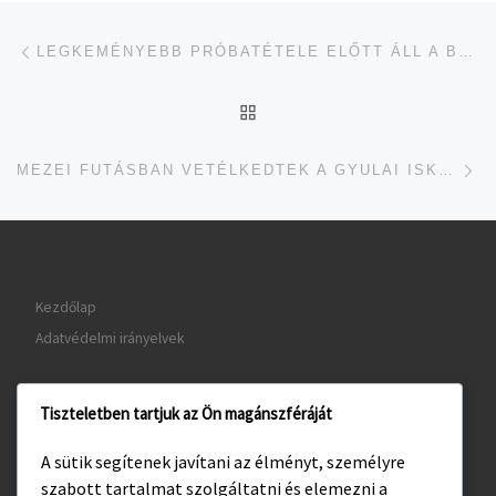
Navigálás a bejegyzések között
jelen bejegyzés
LEGKEMÉNYEBB PRÓBATÉTELE ELŐTT ÁLL A BARNA-CSAPAT
UGRÁS AZ OLDAL TETEJ
je
MEZEI FUTÁSBAN VETÉLKEDTEK A GYULAI ISKOLÁSOK
Kezdőlap
Adatvédelmi irányelvek
Tiszteletben tartjuk az Ön magánszféráját
www.gyula.hu
A sütik segítenek javítani az élményt, személyre
www.visitgyula.com
szabott tartalmat szolgáltatni és elemezni a