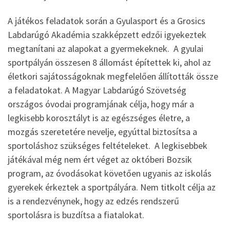
A játékos feladatok során a Gyulasport és a Grosics
Labdarúgó Akadémia szakképzett edzői igyekeztek
megtanítani az alapokat a gyermekeknek. A gyulai
sportpályán összesen 8 állomást építettek ki, ahol az
életkori sajátosságoknak megfelelően állították össze
a feladatokat. A Magyar Labdarúgó Szövetség
országos óvodai programjának célja, hogy már a
legkisebb korosztályt is az egészséges életre, a
mozgás szeretetére nevelje, egyúttal biztosítsa a
sportoláshoz szükséges feltételeket. A legkisebbek
játékával még nem ért véget az októberi Bozsik
program, az óvodásokat követően ugyanis az iskolás
gyerekek érkeztek a sportpályára. Nem titkolt célja az
is a rendezvénynek, hogy az edzés rendszerű
sportolásra is buzdítsa a fiatalokat.