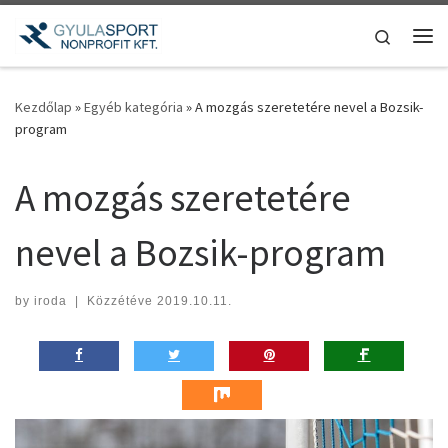
Teljes tartalom megjelenítése
Search
Me
Kezdőlap
»
Egyéb kategória
»
A mozgás szeretetére nevel a Bozsik-
program
A mozgás szeretetére
nevel a Bozsik-program
by
iroda
|
Közzétéve
2019.10.11.