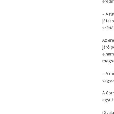
eredm
– A ru
játszo
szériá
Az er
járó 
elham
megsz
– A m
vagyo
A Cor
együt
(Gyula