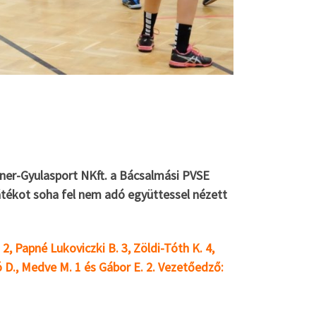
orner-Gyulasport NKft. a Bácsalmási PVSE
játékot soha fel nem adó együttessel nézett
2, Papné Lukoviczki B. 3, Zöldi-Tóth K. 4,
ó D., Medve M. 1 és Gábor E. 2. Vezetőedző: