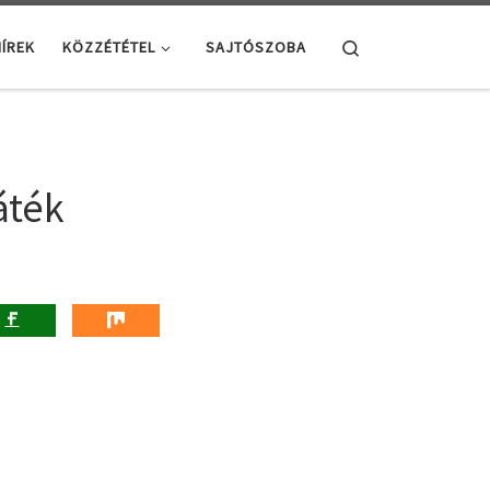
Search
ÍREK
KÖZZÉTÉTEL
SAJTÓSZOBA
áték