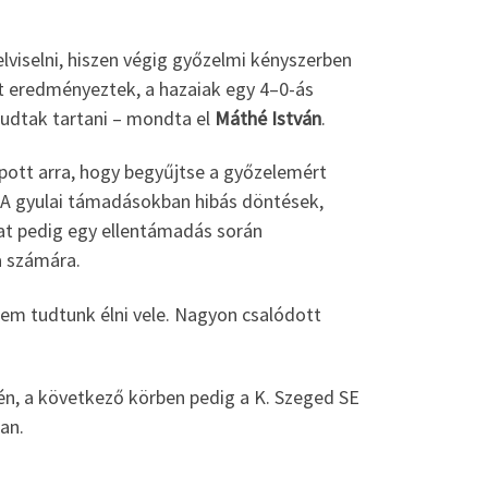
elviselni, hiszen végig győzelmi kényszerben
ólt eredményeztek, a hazaiak egy 4–0-ás
 tudtak tartani – mondta el
Máthé István
.
pott arra, hogy begyűjtse a győzelemért
 A gyulai támadásokban hibás döntések,
pat pedig egy ellentámadás során
a számára.
em tudtunk élni vele. Nagyon csalódott
én, a következő körben pedig a K. Szeged SE
an.