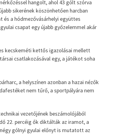
 mérkőzéssel hangolt, ahol 43 gólt szórva
 újabb sikerének köszönhetően harcban
at és a hódmezővásárhelyi együttes
a gyulai csapat egy újabb győzelemmel akár
es kecskeméti kettős igazolásai mellett
 társai csatlakozásával egy, a játékot soha
párharc, a helyszínen azonban a hazai nézők
dafestéket nem tűrő, a sportpályára nem
 technikai vezetőjének beszámolójából
dő 22. percéig ők diktálták az iramot, a
égy gólnyi gyulai előnyt is mutatott az