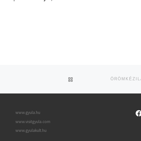
UGRÁS AZ OLDAL TETEJ
www.gyula.hu
www.visitgyula.com
www.gyulakult.hu