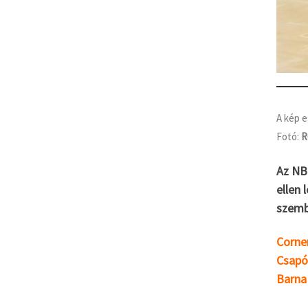
A kép 
Fotó:
R
Az NB 
ellen 
szemb
Corner
Csapó-
Barna 