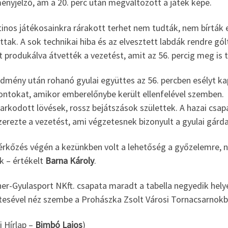
ényjelző, ám a 20. perc után megváltozott a játék képe.
tinos játékosainkra rárakott terhet nem tudták, nem bírták 
ttak. A sok technikai hiba és az elvesztett labdák rendre g
t produkálva átvették a vezetést, amit az 56. percig meg is
edmény után rohanó gyulai együttes az 56. percben esélyt ka
pontokat, amikor emberelőnybe került ellenfelével szemben.
arkodott lövések, rossz bejátszások születtek. A hazai csa
erezte a vezetést, ami végzetesnek bizonyult a gyulai gárd
érkőzés végén a kezünkben volt a lehetőség a győzelemre, n
k – értékelt
Barna Károly
.
ner-Gyulasport NKft. csapata maradt a tabella negyedik hely
tesével néz szembe a Prohászka Zsolt Városi Tornacsarnokb
i Hírlap –
Bimbó Lajos
)