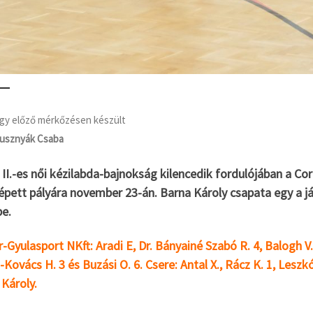
egy előző mérkőzésen készült
usznyák Csaba
II.-es női kézilabda-bajnokság kilencedik fordulójában a C
lépett pályára november 23-án. Barna Károly csapata egy a 
e.
-Gyulasport NKft: Aradi E, Dr. Bányainé Szabó R. 4, Balogh V. 
Kovács H. 3 és Buzási O. 6. Csere: Antal X., Rácz K. 1, Leszk
Károly.