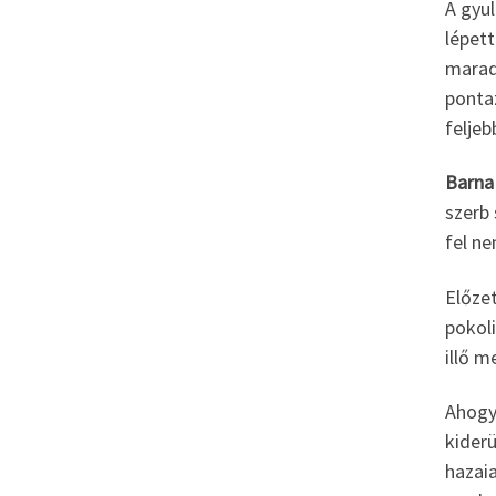
A gyul
lépett
marad
pontaz
feljeb
Barna
szerb 
fel n
Előzet
pokol
illő m
Ahogy
kiderü
hazaia