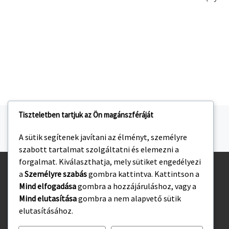
Tiszteletben tartjuk az Ön magánszféráját
Navigálás a bejegyzések között
jelen bejegyzés
SZIKRÁZÓ CSATÁRA KÉSZÜL A BARNA-CSAPAT
A sütik segítenek javítani az élményt, személyre
szabott tartalmat szolgáltatni és elemezni a
forgalmat. Kiválaszthatja, mely sütiket engedélyezi
a
Személyre szabás
gombra kattintva. Kattintson a
Kezdőlap
Mind elfogadása
gombra a hozzájáruláshoz, vagy a
Adatvédelmi irányelvek
Mind elutasítása
gombra a nem alapvető sütik
elutasításához.