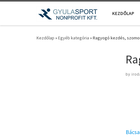
Teljes tartalom megjelenítése
KEZDŐLAP
Kezdőlap
»
Egyéb kategória
»
Ragyogó kezdés, szomor
Ra
by
irod
Bácsa