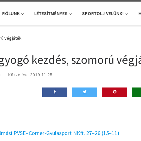
RÓLUNK
LÉTESÍTMÉNYEK
SPORTOLJ VELÜNK!
H
ú végjáték
gyogó kezdés, szomorú végj
a
|
Közzétéve
2019.11.25.
lmási PVSE–Corner-Gyulasport NKft. 27–26 (15–11)