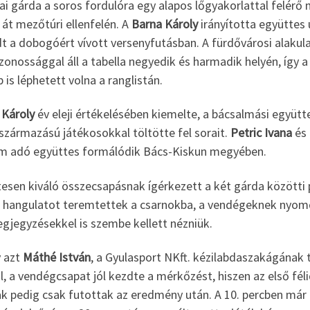
ai gárda a soros fordulóra egy alapos lőgyakorlattal felérő
 át mezőtúri ellenfelén. A
Barna Károly
irányította együttes
t a dobogóért vívott versenyfutásban. A fürdővárosi alakul
onossággal áll a tabella negyedik és harmadik helyén, így 
b is léphetett volna a ranglistán.
 Károly
év eleji értékelésében kiemelte, a bácsalmási együtt
származású játékosokkal töltötte fel sorait.
Petric Ivana
és
em adó együttes formálódik Bács-Kiskun megyében.
esen kiváló összecsapásnak ígérkezett a két gárda közötti 
i hangulatot teremtettek a csarnokba, a vendégeknek nyom
egjegyzésekkel is szembe kellett nézniük.
 azt
Máthé István
, a Gyulasport NKft. kézilabdaszakágának
l, a vendégcsapat jól kezdte a mérkőzést, hiszen az első féli
k pedig csak futottak az eredmény után. A 10. percben már n