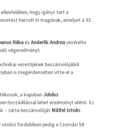
ellenfelében, hogy igényt tart a
vezetést harcolt ki magának, amelyet a 33.
panos Réka
és
Anderlik Andrea
vezérelte
csoló végeredményt.
technikai vezetőjének beszámolójából
ányban is megérdemelten vitte el a
játékosok, a kapuban
Juhász
lyen hozzáállással lehet eredményt elérni. Ez
ak – zárta beszámolóját
Máthé István
.
az utolsó fordulóban pedig a Csorvási SK