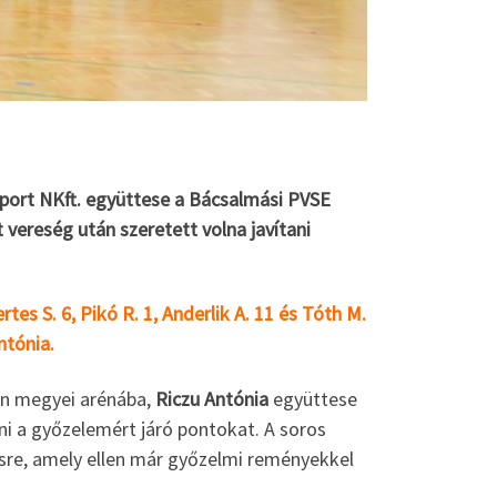
asport NKft. együttese a Bácsalmási PVSE
vereség után szeretett volna javítani
tes S. 6, Pikó R. 1, Anderlik A. 11 és Tóth M.
ntónia.
kun megyei arénába,
Riczu Antónia
együttese
ni a győzelemért járó pontokat. A soros
sre, amely ellen már győzelmi reményekkel