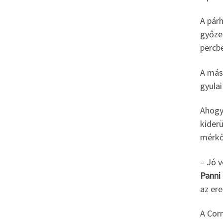
A párh
győzel
percbe
A más
gyulai
Ahogy
kiderü
mérkő
– Jó v
Panni
az er
A Corn