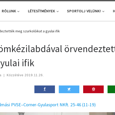
RÓLUNK
LÉTESÍTMÉNYEK
SPORTOLJ VELÜNK!
H
ztették meg szurkolóikat a gyulai ifik
ömkézilabdával örvendeztet
yulai ifik
a
|
Közzétéve
2019.11.26.
lmási PVSE–Corner-Gyulasport NKft. 25-46 (11-19)