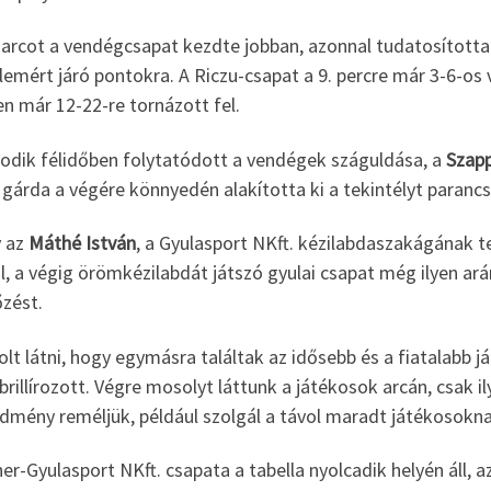
arcot a vendégcsapat kezdte jobban, azonnal tudatosította 
emért járó pontokra. A Riczu-csapat a 9. percre már 3-6-os 
n már 12-22-re tornázott fel.
odik félidőben folytatódott a vendégek száguldása, a
Szap
 gárda a végére könnyedén alakította ki a tekintélyt paran
 az
Máthé István
, a Gyulasport NKft. kézilabdaszakágának 
l, a végig örömkézilabdát játszó gyulai csapat még ilyen ar
zést.
olt látni, hogy egymásra találtak az idősebb és a fiatalabb 
brillírozott. Végre mosolyt láttunk a játékosok arcán, csak i
edmény reméljük, például szolgál a távol maradt játékosokn
er-Gyulasport NKft. csapata a tabella nyolcadik helyén áll, 