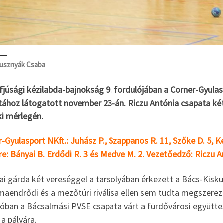
usznyák Csaba
ifjúsági kézilabda-bajnokság 9. fordulójában a Corner-Gyul
ához látogatott november 23-án. Riczu Antónia csapata két 
ki mérlegén.
-Gyulasport NKft.: Juhász P., Szappanos R. 11, Szőke D. 5, Ker
re: Bányai B. Erdődi R. 3 és Medve M. 2. Vezetőedző: Riczu A
lai gárda két vereséggel a tarsolyában érkezett a Bács-Kis
maendrődi és a mezőtúri riválisa ellen sem tudta megszerez
lóban a Bácsalmási PVSE csapata várt a fürdővárosi együtte
 a pályára.