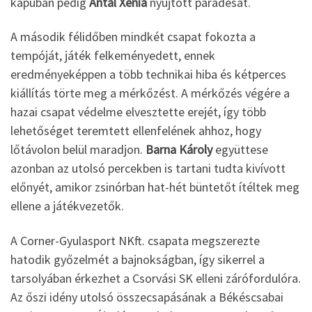
kapuban pedig
Antal Xénia
nyújtott parádésat.
A második félidőben mindkét csapat fokozta a
tempóját, játék felkeményedett, ennek
eredményeképpen a több technikai hiba és kétperces
kiállítás törte meg a mérkőzést. A mérkőzés végére a
hazai csapat védelme elvesztette erejét, így több
lehetőséget teremtett ellenfelének ahhoz, hogy
lőtávolon belül maradjon.
Barna Károly
együttese
azonban az utolsó percekben is tartani tudta kivívott
előnyét, amikor zsinórban hat-hét büntetőt ítéltek meg
ellene a játékvezetők.
A Corner-Gyulasport NKft. csapata megszerezte
hatodik győzelmét a bajnokságban, így sikerrel a
tarsolyában érkezhet a Csorvási SK elleni zárófordulóra.
Az őszi idény utolsó összecsapásának a Békéscsabai