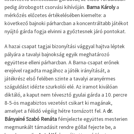
pedig átrobogott csorvási kihívóján.
Barna Károly
a
mérkőzés előzetes értékelésében kiemelte: a
következő bajnoki párharcban a koncentráltabb játékot
nyújtó gárda fogja elvinni a győztesnek járó pontokat.
A hazai csapat tagjai bizonyítási vággyal hajtva léptek
pályára a tavalyi bajnokság egyik meghatározó
együttese elleni párharcban. A Barna-csapat erőnek
erejével ragadta magához a játék irányítását, a
játékrész első felében szinte a tavalyi aranyérmes
száguldást idézte szurkolói elé. Az iramot kiválóan
diktáló, a kaput nem tévesztő gyulai gárda a 10. percre
8-5-ös magabiztos vezetést csikart ki magának,
amelyet a félidő végéig hétre tornázott fel. A
dr.
Bányainé Szabó Renáta
fémjelezte együttes mesterien
megmunkált támadásit rendre góllal fejezte be, a