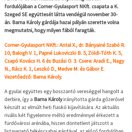
fordulójában a Corner-Gyulasport NKft. csapata a K.
Szeged SE együttesét látta vendégül november 30-
án. Barna Károly gárdája hazai pályán szerette volna
megmutatni, hogy milyen fából faragták.
Corner-Gyulasport NKft.: Antal X., dr. Bányainé Szabó R.
10, Balogh V. 1, Papné Lukoviczki B. 5, Zöldi-Tóth K. 5,
Csapó Kovács H. 6 és Buzási O. 3. Csere: Aradi E., Nagy
N., Rácz K. 1, Leszkó D., Medve M. és Gábor E.
Vezetőedző: Barna Károly.
A gyulai együttes egy bosszantó vereséggel hangolt a
derbire, így a
Barna Károly
irányította gárda gőzerővel
készült az elmúlt heti fiaskó kijavítására. Az aktuális
rivális két figyelemre méltó eredménnyel érkezett a
fürdővárosi arénába, hiszen döntetlent játszott a
listavezető békéscsabai gárdával, az előző fordulóban