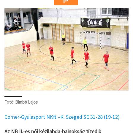
Fotó:
Bimbó Lajos
Corner-Gyulasport NKft.–K. Szeged SE 31-28 (19-12)
Az NB II.-es női kézilabda-bajnokság tízedik