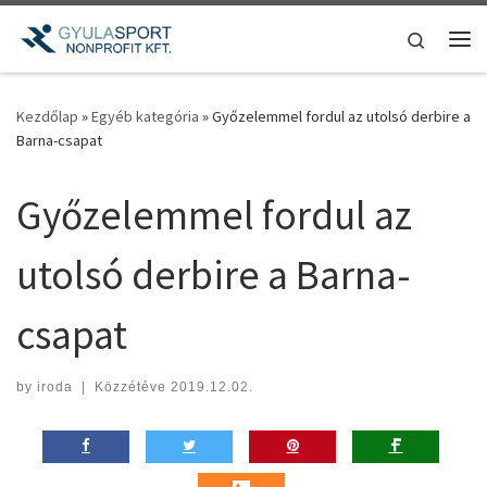
Teljes tartalom megjelenítése
Search
Me
Kezdőlap
»
Egyéb kategória
»
Győzelemmel fordul az utolsó derbire a
Barna-csapat
Győzelemmel fordul az
utolsó derbire a Barna-
csapat
by
iroda
|
Közzétéve
2019.12.02.