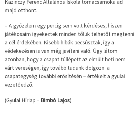
Kazinczy Ferenc Általános Iskola tornacsarnoka ad
majd otthont.
– A győzelem egy percig sem volt kérdéses, hiszen
játékosaim igyekeztek minden tőlük telhetőt megtenni
a cél érdekében. Kisebb hibák becsúsztak, így a
védekezésen is van még javítani való. Úgy látom
azonban, hogy a csapat túllépett az elmúlt heti nem
várt vereségen, így tovább tudunk dolgozni a
csapategység további erősítésén – értékelt a gyulai
vezetőedző.
(Gyulai Hírlap –
Bimbó Lajos
)