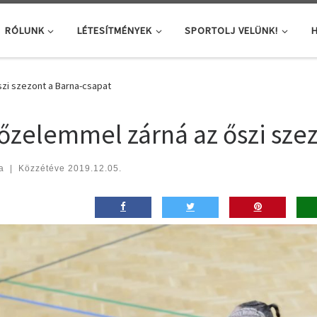
RÓLUNK
LÉTESÍTMÉNYEK
SPORTOLJ VELÜNK!
H
zi szezont a Barna-csapat
őzelemmel zárná az őszi sze
a
|
Közzétéve
2019.12.05.