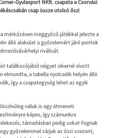
Corner-Gyulasport NKft. csapata a Csorvási
Békéscsabán csap össze utolsó őszi
, a mérkőzésen meggyőző játékkal jelezte a
én álló alakulat a győzelemért járó pontok
dmezővásárhelyi riválisát.
öt találkozójából négyet sikerrel vívott
 elmondta, a tabella nyolcadik helyén álló
dik, így a csapategység lehet az egyik
alószínűleg náluk is egy átmeneti
eljesítményre képes, így számunkra
védekezés, támadásban pedig sokat fognak
ogy győzelemmel zárjuk az őszi szezont,