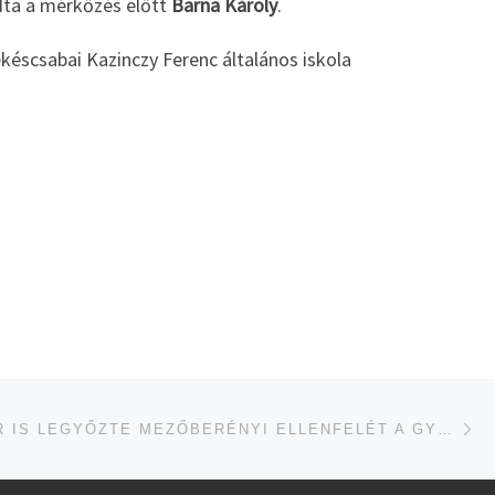
dta a mérkőzés előtt
Barna Károly
.
késcsabai Kazinczy Ferenc általános iskola
je
ÉRE
MÁSODSZOR IS LEGYŐZTE MEZŐBERÉNYI ELLENFELÉT A GYULAI U18-AS KOSÁRCSAPAT