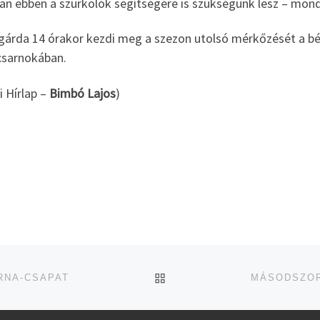
an ebben a szurkolók segítségére is szükségünk lesz – mon
 gárda 14 órakor kezdi meg a szezon utolsó mérkőzését a bé
csarnokában.
i Hírlap –
Bimbó Lajos
)
UGRÁS AZ OLDAL TETEJ
RNA-CSAPAT