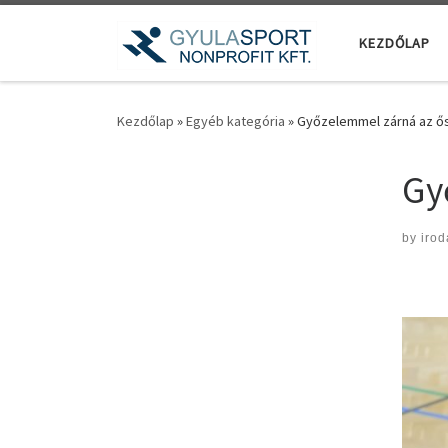
Teljes tartalom megjelenítése
KEZDŐLAP
Kezdőlap
»
Egyéb kategória
»
Győzelemmel zárná az ős
Gy
by
irod