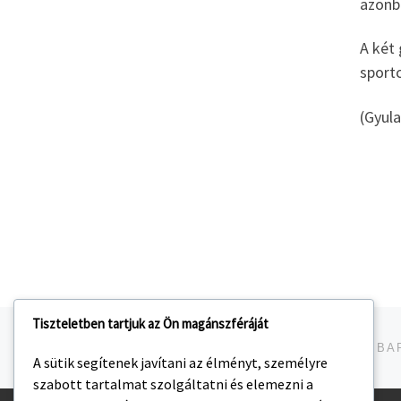
azonb
A két
sport
(Gyula
Tiszteletben tartjuk az Ön magánszféráját
Navigálás a bejegyzések között
jelen bejegyzés
GYŐZELEMMEL FORDUL AZ UTOLSÓ DERBIRE A BA
A sütik segítenek javítani az élményt, személyre
szabott tartalmat szolgáltatni és elemezni a