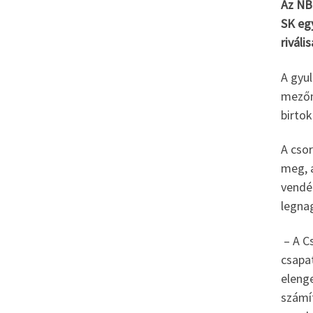
Az NB 
SK eg
rivális
A gyu
mezőn
birtok
A csor
meg, 
vendé
legna
– A Cs
csapat
eleng
számí