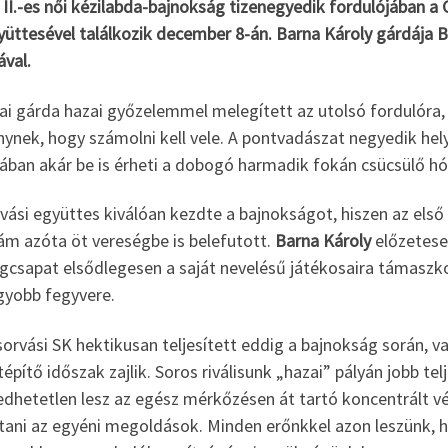
II.-es női kézilabda-bajnokság tizenegyedik fordulójában a 
yüttesével találkozik december 8-án. Barna Károly gárdája 
ával.
lai gárda hazai győzelemmel melegített az utolsó fordulóra
ynek, hogy számolni kell vele. A pontvadászat negyedik hely
ában akár be is érheti a dobogó harmadik fokán csücsülő hó
vási együttes kiválóan kezdte a bajnokságot, hiszen az első 
ám azóta öt vereségbe is belefutott.
Barna Károly
előzetesen
gcsapat elsődlegesen a saját nevelésű játékosaira támaszko
gyobb fegyvere.
orvási SK hektikusan teljesített eddig a bajnokság során, v
építő időszak zajlik. Soros riválisunk „hazai” pályán jobb t
edhetetlen lesz az egész mérkőzésen át tartó koncentrált 
tani az egyéni megoldások. Minden erőnkkel azon leszünk, h