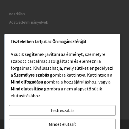
Kezdőlap
Adatvédelmi irányelvek
Tiszteletben tartjuk az Ön magánszféráját
www.gyula.hu
A sütik segítenek javítani az élményt, személyre
www.visitgyula.com
szabott tartalmat szolgáltatni és elemezni a
www.gyulakult.hu
forgalmat. Kiválaszthatja, mely sütiket engedélyezi
a
Személyre szabás
gombra kattintva. Kattintson a
Mind elfogadása
gombra a hozzájáruláshoz, vagy a
Mind elutasítása
gombra a nem alapvető sütik
Facebook
Instagram
elutasításához.
Testreszabás
Mindet elutasít
© 2026
Gyulasport Nonprofit Kft.
– All rights reserved