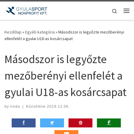
Teljes tartalom megjelenítése
Search
Me
Kezdőlap
»
Egyéb kategória
»
Másodszor is legyőzte mezőberényi
ellenfelét a gyulai U18-as kosárcsapat
Másodszor is legyőzte
mezőberényi ellenfelét a
gyulai U18-as kosárcsapat
by
iroda
|
Közzétéve
2019.12.06.