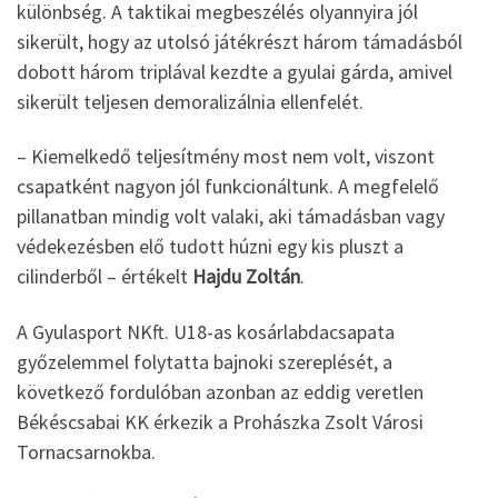
különbség. A taktikai megbeszélés olyannyira jól
sikerült, hogy az utolsó játékrészt három támadásból
dobott három triplával kezdte a gyulai gárda, amivel
sikerült teljesen demoralizálnia ellenfelét.
– Kiemelkedő teljesítmény most nem volt, viszont
csapatként nagyon jól funkcionáltunk. A megfelelő
pillanatban mindig volt valaki, aki támadásban vagy
védekezésben elő tudott húzni egy kis pluszt a
cilinderből – értékelt
Hajdu Zoltán
.
A Gyulasport NKft. U18-as kosárlabdacsapata
győzelemmel folytatta bajnoki szereplését, a
következő fordulóban azonban az eddig veretlen
Békéscsabai KK érkezik a Prohászka Zsolt Városi
Tornacsarnokba.