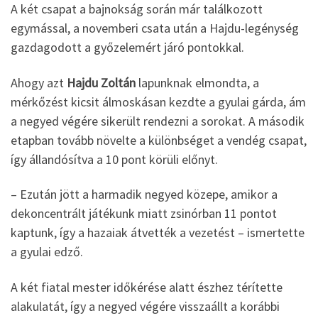
A két csapat a bajnokság során már találkozott
egymással, a novemberi csata után a Hajdu-legénység
gazdagodott a győzelemért járó pontokkal.
Ahogy azt
Hajdu Zoltán
lapunknak elmondta, a
mérkőzést kicsit álmoskásan kezdte a gyulai gárda, ám
a negyed végére sikerült rendezni a sorokat. A második
etapban tovább növelte a különbséget a vendég csapat,
így állandósítva a 10 pont körüli előnyt.
– Ezután jött a harmadik negyed közepe, amikor a
dekoncentrált játékunk miatt zsinórban 11 pontot
kaptunk, így a hazaiak átvették a vezetést – ismertette
a gyulai edző.
A két fiatal mester időkérése alatt észhez térítette
alakulatát, így a negyed végére visszaállt a korábbi