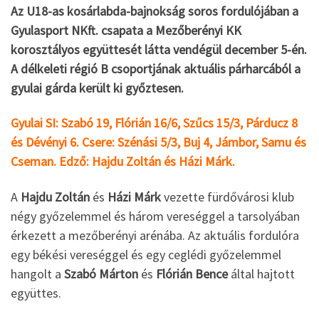
Az U18-as kosárlabda-bajnokság soros fordulójában a
Gyulasport NKft. csapata a Mezőberényi KK
korosztályos együttesét látta vendégül december 5-én.
A délkeleti régió B csoportjának aktuális párharcából a
gyulai gárda került ki győztesen.
Gyulai SI: Szabó 19, Flórián 16/6, Szűcs 15/3, Párducz 8
és Dévényi 6. Csere: Szénási 5/3, Buj 4, Jámbor, Samu és
Cseman. Edző: Hajdu Zoltán és Házi Márk.
A
Hajdu Zoltán
és
Házi Márk
vezette fürdővárosi klub
négy győzelemmel és három vereséggel a tarsolyában
érkezett a mezőberényi arénába. Az aktuális fordulóra
egy békési vereséggel és egy ceglédi győzelemmel
hangolt a
Szabó Márton
és
Flórián Bence
által hajtott
együttes.