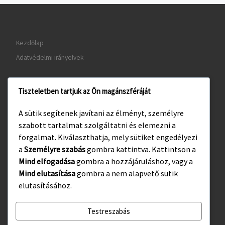
Kezdőlap
Adatvédelmi irányelvek
Tiszteletben tartjuk az Ön magánszféráját
www.gyula.hu
A sütik segítenek javítani az élményt, személyre
www.visitgyula.com
szabott tartalmat szolgáltatni és elemezni a
www.gyulakult.hu
forgalmat. Kiválaszthatja, mely sütiket engedélyezi
a
Személyre szabás
gombra kattintva. Kattintson a
Mind elfogadása
gombra a hozzájáruláshoz, vagy a
Mind elutasítása
gombra a nem alapvető sütik
Facebook
Instagram
elutasításához.
Testreszabás