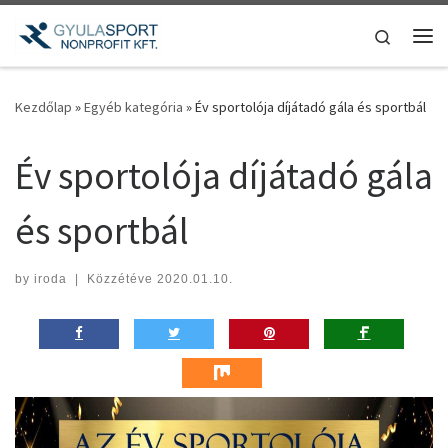
Teljes tartalom megjelenítése
Search
Me
Kezdőlap
»
Egyéb kategória
»
Év sportolója díjátadó gála és sportbál
Év sportolója díjátadó gála
és sportbál
by
iroda
|
Közzétéve
2020.01.10.