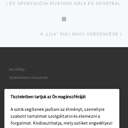
Navigálás a bejegyzések között
ÉV SPORTOLÓJA DÍJÁTADÓ GÁLA ÉS SPORTBÁL
UGRÁS AZ OLDAL TETEJ
je
A „LILA” SULI NAGY VERSENGÉSE
Kezdőlap
Adatvédelmi irányelvek
Tiszteletben tartjuk az Ön magánszféráját
www.gyula.hu
A sütik segítenek javítani az élményt, személyre
www.visitgyula.com
szabott tartalmat szolgáltatni és elemezni a
www.gyulakult.hu
forgalmat. Kiválaszthatja, mely sütiket engedélyezi