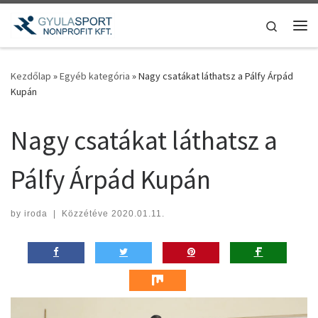
Teljes tartalom megjelenítése
Search
Me
Kezdőlap
»
Egyéb kategória
»
Nagy csatákat láthatsz a Pálfy Árpád
Kupán
Nagy csatákat láthatsz a
Pálfy Árpád Kupán
by
iroda
|
Közzétéve
2020.01.11.