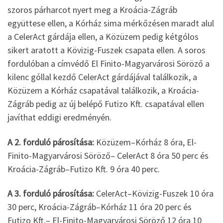
szoros párharcot nyert meg a Kroácia-Zágráb
együttese ellen, a Kórház sima mérkőzésen maradt alul
a CelerAct gárdája ellen, a Közüzem pedig kétgólos
sikert aratott a Kövizig-Fuszek csapata ellen. A soros
fordulóban a címvédő El Finito-Magyarvárosi Söröző a
kilenc góllal kezdő CelerAct gárdájával találkozik, a
Közüzem a Kórház csapatával találkozik, a Kroácia-
Zágráb pedig az új belépő Futizo Kft. csapatával ellen
javíthat eddigi eredményén.
A 2. forduló párosítása:
Közüzem–Kórház 8 óra, El-
Finito-Magyarvárosi Söröző– CelerAct 8 óra 50 perc és
Kroácia-Zágráb–Futizo Kft. 9 óra 40 perc.
A 3. forduló párosítása:
CelerAct–Kövizig-Fuszek 10 óra
30 perc, Kroácia-Zágráb–Kórház 11 óra 20 perc és
Futizo Kft.– El-Finito-Magyarvárosi Söröző 12 óra 10