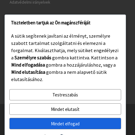
Adatvédelmi irányelvek
Tiszteletben tartjuk az Ön magánszféráját
www.gyula.hu
A sütik segítenek javítani az élményt, személyre
www.visitgyula.com
szabott tartalmat szolgáltatni és elemezni a
www.gyulakult.hu
forgalmat. Kiválaszthatja, mely sütiket engedélyezi
a
Személyre szabás
gombra kattintva. Kattintson a
Mind elfogadása
gombra a hozzájáruláshoz, vagy a
Mind elutasítása
gombra a nem alapvető sütik
Facebook
Instagram
elutasításához.
Testreszabás
Mindet elutasít
© 2026
Gyulasport Nonprofit Kft.
– All rights reserved
Powered by
WP
– Designed with the
Customizr téma haladó beállításai
Mindet elfogad