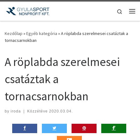
Teljes tartalom megjelenítése
Search
Me
Kezdőlap
»
Egyéb kategória
»
A röplabda szerelmesei csatáztak a
tornacsarnokban
A röplabda szerelmesei
csatáztak a
tornacsarnokban
by
iroda
|
Közzétéve
2020.03.04.