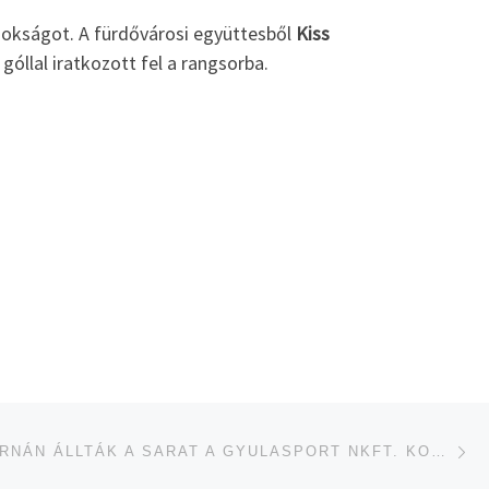
jnokságot. A fürdővárosi együttesből
Kiss
góllal iratkozott fel a rangsorba.
je
ÉRE
HÁRMAS TORNÁN ÁLLTÁK A SARAT A GYULASPORT NKFT. KOROSZTÁLYOS JÁTÉKOSAI