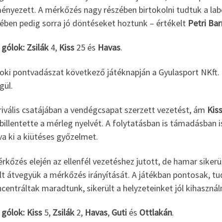
nyezett. A mérkőzés nagy részében birtokolni tudtuk a labdá
rében pedig sorra jó döntéseket hoztunk – értékelt
Petri Ba
 gólok:
Zsilák
4,
Kiss
25 és
Havas
.
oki pontvadászat következő játéknapján a Gyulasport NKft. 
gül.
rivális csatájában a vendégcsapat szerzett vezetést, ám
Kis
billentette a mérleg nyelvét. A folytatásban is támadásban i
va ki a kiütéses győzelmet.
rkőzés elején az ellenfél vezetéshez jutott, de hamar sikerü
lt átvegyük a mérkőzés irányítását. A játékban pontosak, tu
centráltak maradtunk, sikerült a helyzeteinket jól kihasználn
 gólok:
Kiss
5,
Zsilák
2,
Havas
,
Guti
és
Ottlakán
.