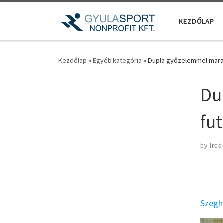
Teljes tartalom megjelenítése
KEZDŐLAP
Kezdőlap
»
Egyéb kategória
»
Dupla győzelemmel marad
Du
fu
by
irod
Szegh