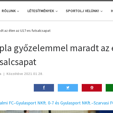
RÓLUNK
LÉTESÍTMÉNYEK
SPORTOLJ VELÜNK!
H
t az élen az U17-es futsalcsapat
pla győzelemmel maradt az 
tsalcsapat
a
|
Közzétéve
2021.01.28.
almi FC–Gyulasport NKft. 0-7 és Gyulasport NKft.–Szarvasi F