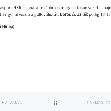
lasport NKft. csapata továbbra is magabiztosan vezeti a ba
s
17 góllal vezeti a góllövőlistát,
Boros
és
Zsilák
pedig 13-13 
i Hírlap
)
UGRÁS AZ OLDAL TETEJ
KIÉLEZETT MÉRKŐZÉSEN MARADT ÉLEN AZ U17-ES FUTSALCSAPAT