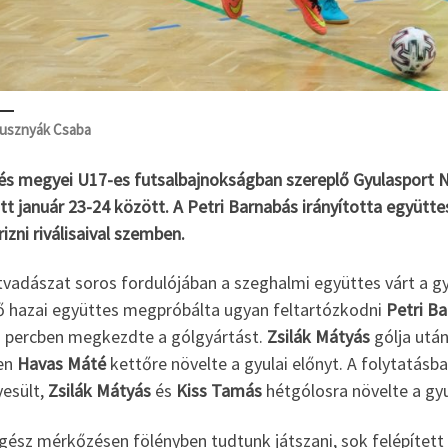
usznyák Csaba
és megyei U17-es futsalbajnokságban szereplő Gyulasport N
tt január 23-24 között. A Petri Barnabás irányította együtt
zni riválisaival szemben.
vadászat soros fordulójában a szeghalmi együttes várt a gy
ő hazai együttes megpróbálta ugyan feltartózkodni
Petri B
. percben megkezdte a gólgyártást.
Zsilák Mátyás
gólja után
en
Havas Máté
kettőre növelte a gyulai előnyt. A folytatásb
yesült,
Zsilák Mátyás
és
Kiss Tamás
hétgólosra növelte a gyu
egész mérkőzésen fölényben tudtunk játszani, sok felépítet