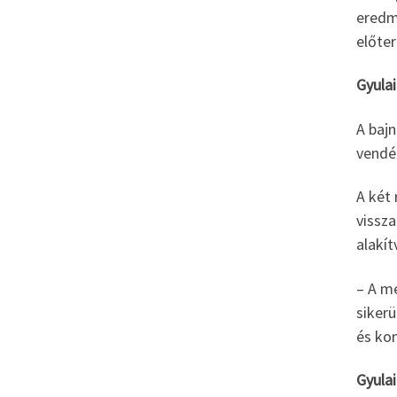
eredmé
előte
Gyulai
A bajn
vendé
A két 
vissza
alakít
– A mé
sikerü
és kon
Gyulai