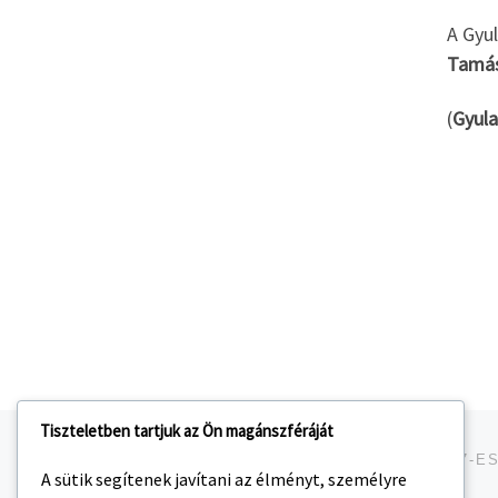
A Gyu
Tamá
(
Gyula
Tiszteletben tartjuk az Ön magánszféráját
Navigálás a bejegyzések között
jelen bejegyzés
A sütik segítenek javítani az élményt, személyre