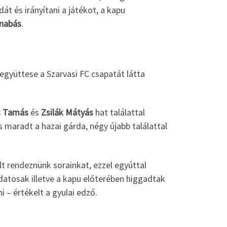
t és irányítani a játékot, a kapu
rnabás
.
együttese a Szarvasi FC csapatát látta
s Tamás
és
Zsilák Mátyás
hat találattal
s maradt a hazai gárda, négy újabb találattal
lt rendeznünk sorainkat, ezzel egyúttal
datosak illetve a kapu előterében higgadtak
i – értékelt a gyulai edző.