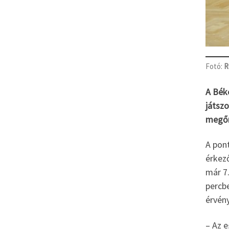
Fotó:
R
A Bék
játszo
megőri
A pont
érkez
már 7
percb
érvén
– Az 