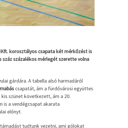
Kft. korosztályos csapata két mérkőzést is
es száz százalékos mérlegét szerette volna
ulai gárdára. A tabella alsó harmadáról
arnabás
csapatát, ám a fürdővárosi együttes
 kis szünet következett, ám a 20.
an is a vendégcsapat akarata
lai előnyt.
t támadást tudtunk vezetni, ami gólokat