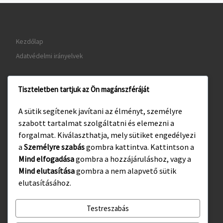
Kezdőlap
Adatvédelmi irányelvek
Tiszteletben tartjuk az Ön magánszféráját
www.gyula.hu
A sütik segítenek javítani az élményt, személyre
www.visitgyula.com
szabott tartalmat szolgáltatni és elemezni a
www.gyulakult.hu
forgalmat. Kiválaszthatja, mely sütiket engedélyezi
a
Személyre szabás
gombra kattintva. Kattintson a
Mind elfogadása
gombra a hozzájáruláshoz, vagy a
Mind elutasítása
gombra a nem alapvető sütik
Facebook
Instagram
elutasításához.
Testreszabás