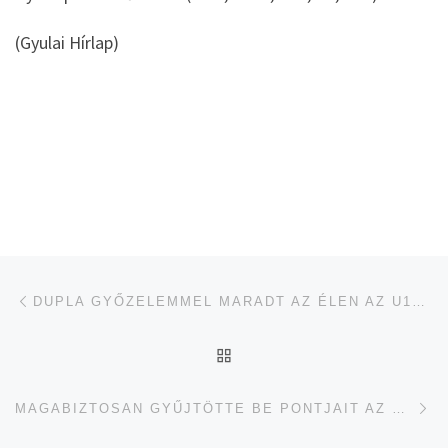
(Gyulai Hírlap)
Navigálás a bejegyzések között
jelen bejegyzés
DUPLA GYŐZELEMMEL MARADT AZ ÉLEN AZ U17-ES FUTSALCSAPAT
UGRÁS AZ OLDAL TETEJ
je
MAGABIZTOSAN GYŰJTÖTTE BE PONTJAIT AZ U15-ÖS FOCICSAPAT