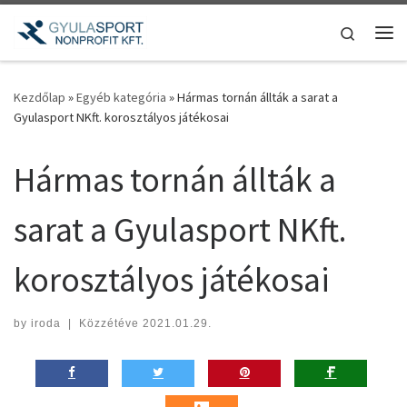
Teljes tartalom megjelenítése
Search
Me
Kezdőlap
»
Egyéb kategória
»
Hármas tornán állták a sarat a
Gyulasport NKft. korosztályos játékosai
Hármas tornán állták a
sarat a Gyulasport NKft.
korosztályos játékosai
by
iroda
|
Közzétéve
2021.01.29.