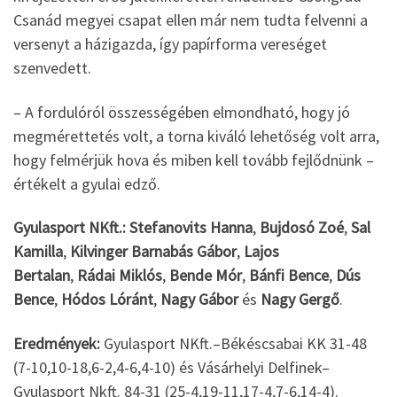
Csanád megyei csapat ellen már nem tudta felvenni a
versenyt a házigazda, így papírforma vereséget
szenvedett.
– A fordulóról összességében elmondható, hogy jó
megmérettetés volt, a torna kiváló lehetőség volt arra,
hogy felmérjük hova és miben kell tovább fejlődnünk –
értékelt a gyulai edző.
Gyulasport NKft.:
Stefanovits Hanna
,
Bujdosó Zoé
,
Sal
Kamilla
,
Kilvinger Barnabás Gábor
,
Lajos
Bertalan
,
Rádai Miklós
,
Bende Mór
,
Bánfi Bence
,
Dús
Bence
,
Hódos Lóránt
,
Nagy Gábor
és
Nagy Gergő
.
Eredmények:
Gyulasport NKft.–Békéscsabai KK 31-48
(7-10,10-18,6-2,4-6,4-10) és Vásárhelyi Delfinek–
Gyulasport Nkft. 84-31 (25-4,19-11,17-4,7-6,14-4).