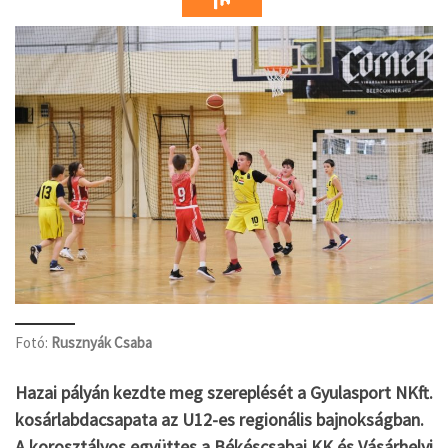
Fotó:
Rusznyák Csaba
Hazai pályán kezdte meg szereplését a Gyulasport NKft.
kosárlabdacsapata az U12-es regionális bajnokságban.
A korosztályos együttes a Békéscsabai KK és Vásárhelyi