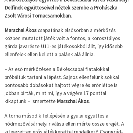
Delfinek együtteseivel néztek szembe a Prohászka
Zsolt Városi Tornacsarnokban.
Marschal Ákos
csapatának elsősorban a mérkőzés
közben mutatott játék volt a fontos, a korosztályos
gárda javarésze U11-es játékosokból állt, így idősebb
ellenfelek ellen kellett a palánk alá állnia.
– Az eső mérkőzésen a Békéscsabai fiatalokkal
próbáltuk tartani a lépést. Sajnos ellenfelünk sokkal
pontosabb dobásokat hajtott végre és erőnlétbe is
jobban bírták, mint mi, így a végére 17 ponttal
kikaptunk – ismertette
Marschal Ákos
.
A torna második fellépésén a gyulai együttes a
hódmezővásárhelyi riválisa ellen mérte össze erejét. A
kifejezetten erős játékkerettel rendelkező Csongrád-