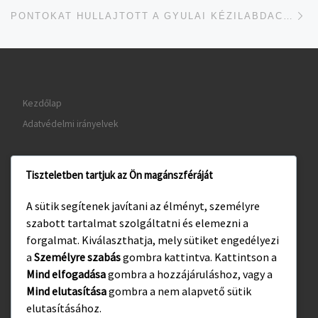
je
PONTOKAT HULLAJTOTT A GYULAI KÉZILABDACSAPAT
Kezdőlap
Adatvédelmi irányelvek
Tiszteletben tartjuk az Ön magánszféráját
www.gyula.hu
A sütik segítenek javítani az élményt, személyre
www.visitgyula.com
szabott tartalmat szolgáltatni és elemezni a
www.gyulakult.hu
forgalmat. Kiválaszthatja, mely sütiket engedélyezi
a
Személyre szabás
gombra kattintva. Kattintson a
Mind elfogadása
gombra a hozzájáruláshoz, vagy a
Facebook
Mind elutasítása
gombra a nem alapvető sütik
Instagram
elutasításához.