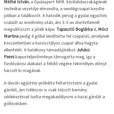
Máthé István
, a Gyulasport NKft. kézilabdaszakágának
technikai vezetője elmondta, a vendégcsapat kezdte
jobban a találkozót. A hatodik percig a gyulai együttes
szaladt az eredmény után, ám 3-3-as döntetlennél
megváltozott a játék képe.
Tapasztó Boglárka
8,
Mócz
Martina
pedig 4 góllal lendítette fel csapatát, amelynek
köszönhetően a korosztályos csapat állva hagyta
ellenfelét. A hatékony támadójátékot
Juhász
Panni
kapusteljesítménye támogatta meg, így a
fürdővárosi alakulat a félidő végére tekintélyes előnyt
harcolt ki magának.
A deszki együttes próbálta feltartóztatni a gyulai
gárdát, ám többször is csak túlzott kemény
védekezéssel tudta megakadályozni a hazai gárdát a
góllövésben.