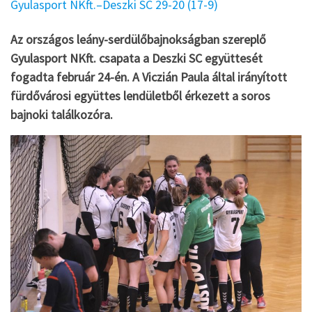
Gyulasport NKft.–Deszki SC 29-20 (17-9)
Az országos leány-serdülőbajnokságban szereplő
Gyulasport NKft. csapata a Deszki SC együttesét
fogadta február 24-én. A Viczián Paula által irányított
fürdővárosi együttes lendületből érkezett a soros
bajnoki találkozóra.