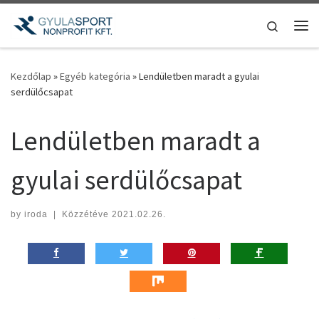
Teljes tartalom megjelenítése
Search
Me
Kezdőlap
»
Egyéb kategória
»
Lendületben maradt a gyulai
serdülőcsapat
Lendületben maradt a
gyulai serdülőcsapat
by
iroda
|
Közzétéve
2021.02.26.