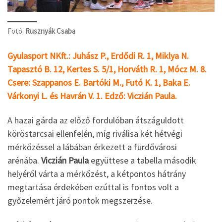
Fotó:
Rusznyák Csaba
Gyulasport NKft.: Juhász P., Erdődi R. 1, Miklya N.
Tapasztó B. 12, Kertes S. 5/1, Horváth R. 1, Mócz M. 8.
Csere: Szappanos E. Bartóki M., Futó K. 1, Baka E.
Várkonyi L. és Havrán V. 1. Edző: Viczián Paula.
A hazai gárda az előző fordulóban átszáguldott
köröstarcsai ellenfelén, míg riválisa két hétvégi
mérkőzéssel a lábában érkezett a fürdővárosi
arénába.
Viczián Paula
együttese a tabella második
helyéről várta a mérkőzést, a kétpontos hátrány
megtartása érdekében ezúttal is fontos volt a
győzelemért járó pontok megszerzése.