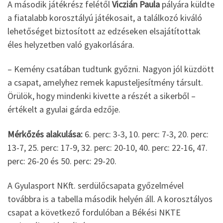
A második játékrész felétől
Viczián Paula
pályára küldte
a fiatalabb korosztályú játékosait, a találkozó kiváló
lehetőséget biztosított az edzéseken elsajátítottak
éles helyzetben való gyakorlására.
– Kemény csatában tudtunk győzni. Nagyon jól küzdött
a csapat, amelyhez remek kapusteljesítmény társult.
Örülök, hogy mindenki kivette a részét a sikerből –
értékelt a gyulai gárda edzője.
Mérkőzés alakulása:
6. perc: 3-3, 10. perc: 7-3, 20. perc:
13-7, 25. perc: 17-9, 32. perc: 20-10, 40. perc: 22-16, 47.
perc: 26-20 és 50. perc: 29-20.
A Gyulasport NKft. serdülőcsapata győzelmével
továbbra is a tabella második helyén áll. A korosztályos
csapat a következő fordulóban a Békési NKTE