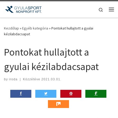
Teljes tartalom megjelenítése
Search
Me
Kezdőlap
»
Egyéb kategória
»
Pontokat hullajtott a gyulai
kézilabdacsapat
Pontokat hullajtott a
gyulai kézilabdacsapat
by
iroda
|
Közzétéve
2021.03.01.