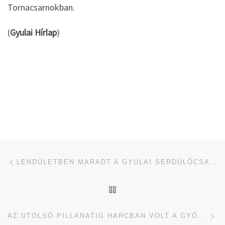
Tornacsarnokban.
(
Gyulai Hírlap
)
Navigálás a bejegyzések között
jelen bejegyzés
LENDÜLETBEN MARADT A GYULAI SERDÜLŐCSAPAT
UGRÁS AZ OLDAL TETEJ
je
AZ UTOLSÓ PILLANATIG HARCBAN VOLT A GYŐZELEMÉRT A GYULAI KOSÁRCSAPAT