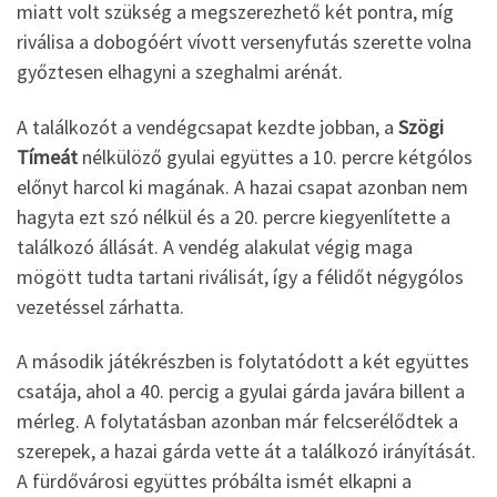
miatt volt szükség a megszerezhető két pontra, míg
riválisa a dobogóért vívott versenyfutás szerette volna
győztesen elhagyni a szeghalmi arénát.
A találkozót a vendégcsapat kezdte jobban, a
Szögi
Tímeát
nélkülöző gyulai együttes a 10. percre kétgólos
előnyt harcol ki magának. A hazai csapat azonban nem
hagyta ezt szó nélkül és a 20. percre kiegyenlítette a
találkozó állását. A vendég alakulat végig maga
mögött tudta tartani riválisát, így a félidőt négygólos
vezetéssel zárhatta.
A második játékrészben is folytatódott a két együttes
csatája, ahol a 40. percig a gyulai gárda javára billent a
mérleg. A folytatásban azonban már felcserélődtek a
szerepek, a hazai gárda vette át a találkozó irányítását.
A fürdővárosi együttes próbálta ismét elkapni a