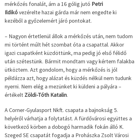
mérkőzés fonalát, ám a 16 gólig jutó
Petri
Ildikó
vezérelte hazai gárda már nem engedte ki
kezéből a győzelemért járó pontokat.
– Nagyon értetlenül állok a mérkőzés után, nem tudom
mi történt múlt hét szombat óta a csapattal. Akkor
igazi csapatként küzdöttünk, ma pedig jó első félidő
után szétestünk. Bármit mondtam vagy kértem falakba
ütköztem. Azt gondolom, hogy a mérkőzés is jól
példázza azt, hogy alázat és küzdés nélkül nem tudunk
nyerni. Nem elég a mezünket ki küldeni a pályára –
értékelt
Zöldi-Tóth Katalin
.
A Corner-Gyulasport Nkft. csapata a bajnokság 5.
helyéről várhatja a folytatást. A fürdővárosi együttes a
következő körben a dobogó harmadik fokán álló K.
Szeged SE csapatát fogadja a Prohászka Zsolt Városi