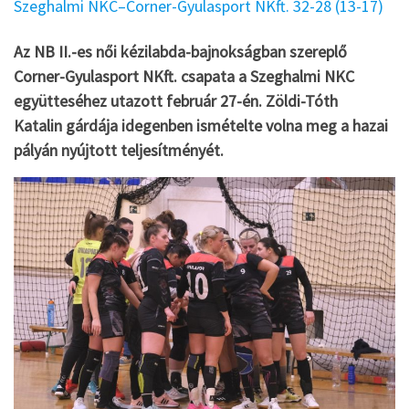
Szeghalmi NKC–Corner-Gyulasport NKft. 32-28 (13-17)
Az NB II.-es női kézilabda-bajnokságban szereplő
Corner-Gyulasport NKft. csapata a Szeghalmi NKC
együtteséhez utazott február 27-én. Zöldi-Tóth
Katalin gárdája idegenben ismételte volna meg a hazai
pályán nyújtott teljesítményét.