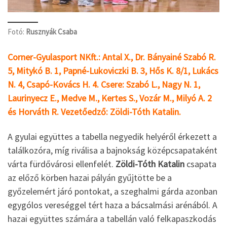
Fotó:
Rusznyák Csaba
Corner-Gyulasport NKft.: Antal X., Dr. Bányainé Szabó R.
5, Mitykó B. 1, Papné-Lukoviczki B. 3, Hős K. 8/1, Lukács
N. 4, Csapó-Kovács H. 4. Csere: Szabó L., Nagy N. 1,
Laurinyecz E., Medve M., Kertes S., Vozár M., Milyó A. 2
és Horváth R. Vezetőedző: Zöldi-Tóth Katalin.
A gyulai együttes a tabella negyedik helyéről érkezett a
találkozóra, míg riválisa a bajnokság középcsapataként
várta fürdővárosi ellenfelét.
Zöldi-Tóth Katalin
csapata
az előző körben hazai pályán gyűjtötte be a
győzelemért járó pontokat, a szeghalmi gárda azonban
egygólos vereséggel tért haza a bácsalmási arénából. A
hazai együttes számára a tabellán való felkapaszkodás