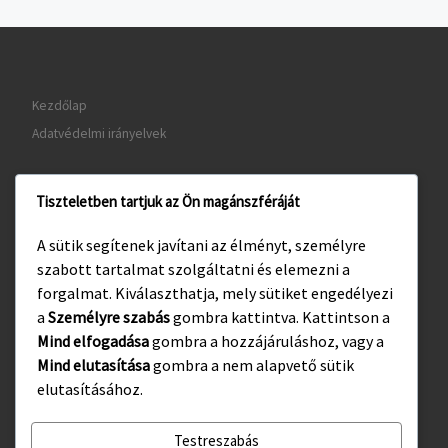
Kezdőlap
Adatvédelmi irányelvek
Tiszteletben tartjuk az Ön magánszféráját
www.gyula.hu
A sütik segítenek javítani az élményt, személyre
www.visitgyula.com
szabott tartalmat szolgáltatni és elemezni a
www.gyulakult.hu
forgalmat. Kiválaszthatja, mely sütiket engedélyezi
a
Személyre szabás
gombra kattintva. Kattintson a
Mind elfogadása
gombra a hozzájáruláshoz, vagy a
Mind elutasítása
gombra a nem alapvető sütik
Facebook
Instagram
elutasításához.
Testreszabás