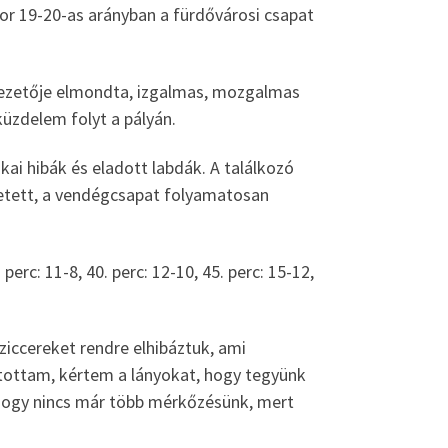
kor 19-20-as arányban a fürdővárosi csapat
 vezetője elmondta, izgalmas, mozgalmas
üzdelem folyt a pályán.
ai hibák és eladott labdák. A találkozó
zetett, a vendégcsapat folyamatosan
. perc: 11-8, 40. perc: 12-10, 45. perc: 15-12,
ziccereket rendre elhibáztuk, ami
ottam, kértem a lányokat, hogy tegyünk
hogy nincs már több mérkőzésünk, mert