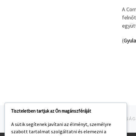
A Corn
felnő
együt
(
Gyula
Tiszteletben tartjuk az Ön magánszféráját
Navigálás a bejegyzések között
jelen bejegyzés
A sütik segítenek javítani az élményt, személyre
szabott tartalmat szolgáltatni és elemezni a