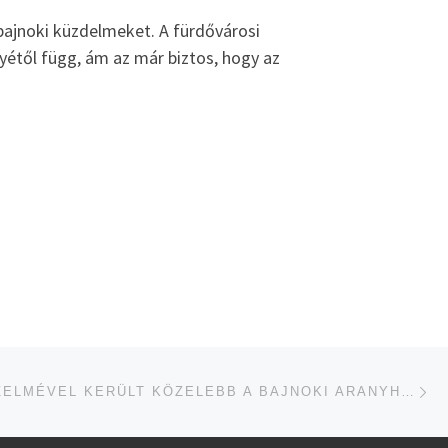
 bajnoki küzdelmeket. A fürdővárosi
étől függ, ám az már biztos, hogy az
je
ÉRE
HAZAI GYŐZELMÉVEL KERÜLT KÖZELEBB A BAJNOKI ARANYHOZ AZ U17-ES FUTSALCSAPAT