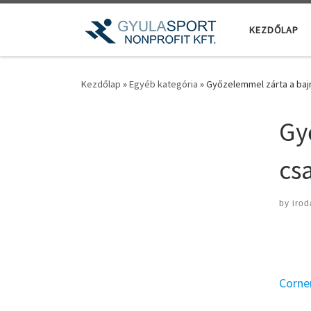
Teljes tartalom megjelenítése
KEZDŐLAP
Kezdőlap
»
Egyéb kategória
»
Győzelemmel zárta a baj
Gy
cs
by
irod
Corne