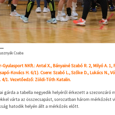
usznyák Csaba
-Gyulasport NKft.: Antal X., Bányainé Szabó R. 2, Milyó A. 1, 
Csapó-Kovács H. 6/1). Csere: Szabó L., Szőke D., Lukács N., Vól
 4/1. Vezetőedző: Zöldi-Tóth Katalin.
ai gárda a tabella negyedik helyéről érkezett a szezonzáró
lekkel várta az összecsapást, sorozatban három mérkőzést v
ság hatodik helyén állt a mérkőzés előtt.