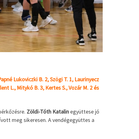
Papné Lukoviczki B. 2, Szögi T. 1, Laurinyecz
ent L., Mitykó B. 3, Kertes S., Vozár M. 2 és
 mérkőzésre.
Zöldi-Tóth Katalin
együttese jó
ívott meg sikeresen. A vendégegyüttes a