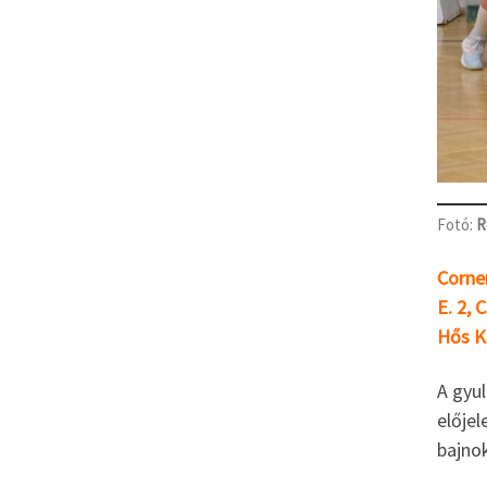
Fotó:
R
Corner
E. 2, 
Hős K.
A gyul
elője
bajnok