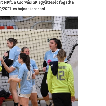
rt NKft. a Csorvási SK együttesét fogadta
0/2021-es bajnoki szezont.