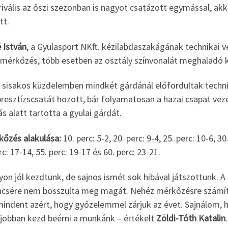
rivális az őszi szezonban is nagyot csatázott egymással, ak
tt.
 István
, a Gyulasport NKft. kézilabdaszakágának technikai
a mérkőzés, több esetben az osztály színvonalát meghaladó k
t sisakos küzdelemben mindkét gárdánál előfordultak technik
 presztízscsatát hozott, bár folyamatosan a hazai csapat ve
 alatt tartotta a gyulai gárdát.
kőzés alakulása:
10. perc: 5-2, 20. perc: 9-4, 25. perc: 10-6, 30
rc: 17-14, 55. perc: 19-17 és 60. perc: 23-21.
on jól kezdtünk, de sajnos ismét sok hibával játszottunk. A 
ncsére nem bosszulta meg magát. Nehéz mérkőzésre számít
indent azért, hogy győzelemmel zárjuk az évet. Sajnálom, 
 jobban kezd beérni a munkánk – értékelt
Zöldi-Tóth Katalin
.