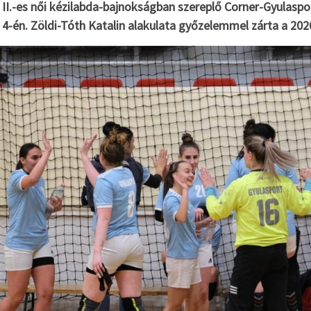
II.-es női kézilabda-bajnokságban szereplő Corner-Gyulaspo
4-én. Zöldi-Tóth Katalin alakulata győzelemmel zárta a 202