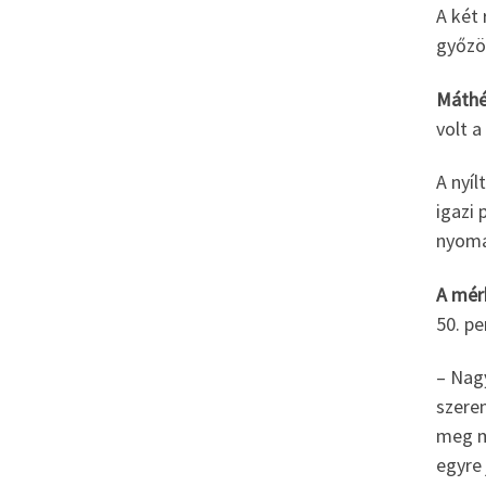
A két 
győzö
Máthé
volt 
A nyíl
igazi
nyomás
A mér
50. pe
– Nagy
szere
meg m
egyre