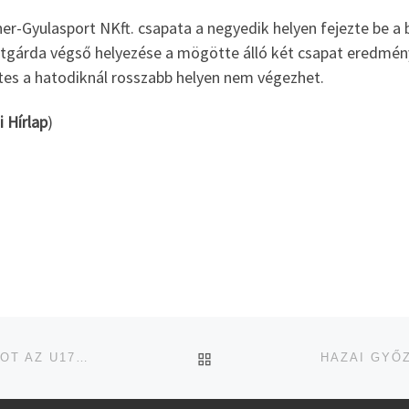
er-Gyulasport NKft. csapata a negyedik helyen fejezte be a
ttgárda végső helyezése a mögötte álló két csapat eredmény
tes a hatodiknál rosszabb helyen nem végezhet.
i Hírlap
)
UGRÁS AZ OLDAL TETEJ
SZEGEDI GYŐZELEMMEL FOLYTATTA A BAJNOKSÁGOT AZ U17-ES FOCICSAPAT