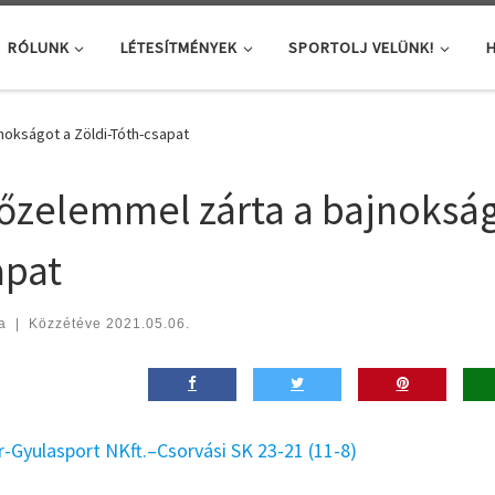
RÓLUNK
LÉTESÍTMÉNYEK
SPORTOLJ VELÜNK!
H
nokságot a Zöldi-Tóth-csapat
őzelemmel zárta a bajnokság
apat
a
|
Közzétéve
2021.05.06.
r-Gyulasport NKft.–Csorvási SK 23-21 (11-8)