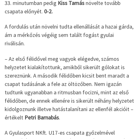
33. minutumban pedig
Kiss Tamás
növelte tovább
csapata előnyét.
0-2.
A fordulás után növelni tudta ellenállását a hazai gárda,
ám a mérkőzés végéig sem talált fogást gyulai
riválisán.
– Az első félidővel meg vagyok elégedve, számos
helyzetet kialakítottunk, amikből sikerült gólokat is
szereznünk. A második félidőben kicsit bent maradt a
csapat tudásának a fele az öltözőben. Nem igazán
tudtunk ugyanabban a ritmusban focizni, mint az első
félidőben, de ennek ellenére is sikerült néhány helyzetet
kidolgoznunk illetve hatástalanítani az ellenfél akcióit –
értékelt
Petri Barnabás
.
A Gyulasport NKft. U17-es csapata győzelmével