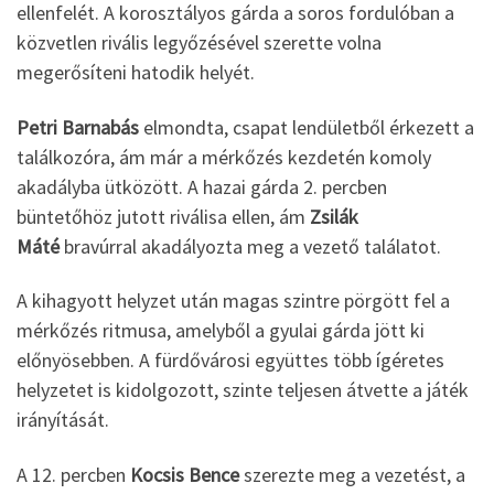
ellenfelét. A korosztályos gárda a soros fordulóban a
közvetlen rivális legyőzésével szerette volna
megerősíteni hatodik helyét.
Petri Barnabás
elmondta, csapat lendületből érkezett a
találkozóra, ám már a mérkőzés kezdetén komoly
akadályba ütközött. A hazai gárda 2. percben
büntetőhöz jutott riválisa ellen, ám
Zsilák
Máté
bravúrral akadályozta meg a vezető találatot.
A kihagyott helyzet után magas szintre pörgött fel a
mérkőzés ritmusa, amelyből a gyulai gárda jött ki
előnyösebben. A fürdővárosi együttes több ígéretes
helyzetet is kidolgozott, szinte teljesen átvette a játék
irányítását.
A 12. percben
Kocsis Bence
szerezte meg a vezetést, a