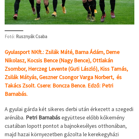
Fotó:
Rusznyák Csaba
Gyulasport NKft.: Zsilák Máté, Barna Ádám, Deme
Nikolasz, Kocsis Bence (Nagy Bence), Ottlakán
Zsombor, Herczeg Levente (Guti László), Kiss Tamás,
Zsilák Mátyás, Geszner Csongor Varga Norbert, és
Takács Zsolt. Csere: Boncza Bence. Edző: Petri
Barnabás.
A gyulai gárda két sikeres derbi után érkezett a szegedi
arénába.
Petri Barnabás
együttese előbb kőkemény
csatában lopott pontot a bajnokesélyes otthonában,
majd hazai környezetben gázolta le kerekegyházi