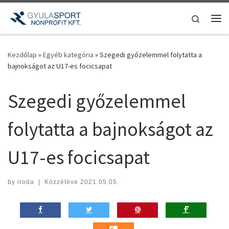
Teljes tartalom megjelenítése
Search
Me
Kezdőlap
»
Egyéb kategória
»
Szegedi győzelemmel folytatta a
bajnokságot az U17-es focicsapat
Szegedi győzelemmel
folytatta a bajnokságot az
U17-es focicsapat
by
iroda
|
Közzétéve
2021.05.05.