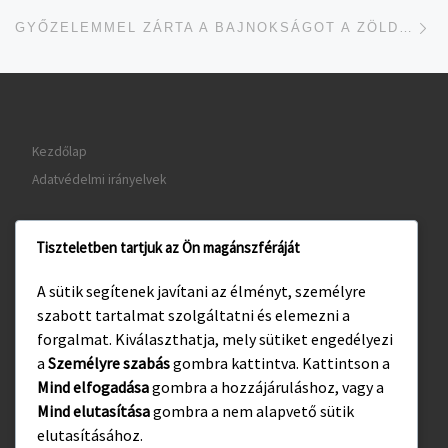
je
GYŐZELEMMEL ZÁRTA A BAJNOKSÁGOT A ZÖLDI-TÓTH-CSAPAT
Kezdőlap
Adatvédelmi irányelvek
Tiszteletben tartjuk az Ön magánszféráját
www.gyula.hu
A sütik segítenek javítani az élményt, személyre
www.visitgyula.com
szabott tartalmat szolgáltatni és elemezni a
www.gyulakult.hu
forgalmat. Kiválaszthatja, mely sütiket engedélyezi
a
Személyre szabás
gombra kattintva. Kattintson a
Mind elfogadása
gombra a hozzájáruláshoz, vagy a
Mind elutasítása
gombra a nem alapvető sütik
Facebook
Instagram
elutasításához.