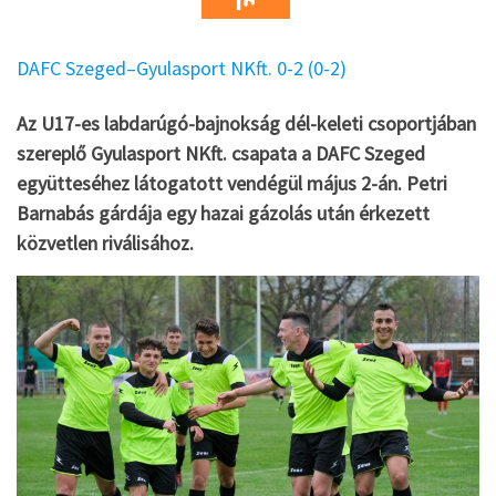
DAFC Szeged–Gyulasport NKft. 0-2 (0-2)
Az U17-es labdarúgó-bajnokság dél-keleti csoportjában
szereplő Gyulasport NKft. csapata a DAFC Szeged
együtteséhez látogatott vendégül május 2-án. Petri
Barnabás gárdája egy hazai gázolás után érkezett
közvetlen riválisához.