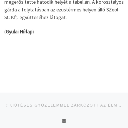
megerősítette hatodik helyét a tabellán. A korosztályos
gárda a folytatásban az ezüstérmes helyen álló SZeol
SC Kft. együtteséhez látogat.
(
Gyulai Hírlap
)
Navigálás a bejegyzések között
jelen bejegyzés
KIÜTÉSES GYŐZELEMMEL ZÁRKÓZOTT AZ ÉLMEZŐNYHÖZ AZ U19-ES FOCICSAPAT
UGRÁS AZ OLDAL TETEJ