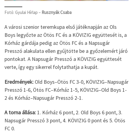
Fotó: Gyulai Hírlap –
Rusznyák Csaba
A városi szenior teremkupa első játéknapján az Ols
Boys legyőzte az Ötös FC és a KÖVIZIG együttesét is, a
Kórház gárdája pedig az Ötös FC és a Napsugár
Presszó alakulata ellen gyűjtötte be a győzelemért járó
pontokat. A Napsugár Presszó a KÖVIZIG együttesét
verte, így egy sikerrel folytathatja a kupát.
Eredmények:
Old Boys–Ötös FC 3-0, KÖVIZIG–Napsugár
Presszó 1-6, Ötös FC–Kórház 1-5, KÖVIZIG–Old Boys 1-
2 és Kórház–Napsugár Presszó 2-1.
A torna állása:
1. Kórház 6 pont, 2. Old Boys 6 pont, 3.
Napsugár Presszó 3 pont, 4. KÖVIZIG 0 pont és 5. Ötös
FC 0.