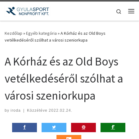
Teljes tartalom megjelenítése
Search
Me
Kezdőlap
»
Egyéb kategória
»
A Kórház és az Old Boys
vetélkedéséről szólhat a városi szeniorkupa
A Kórház és az Old Boys
vetélkedéséről szólhat a
városi szeniorkupa
by
iroda
|
Közzétéve
2022.02.24.