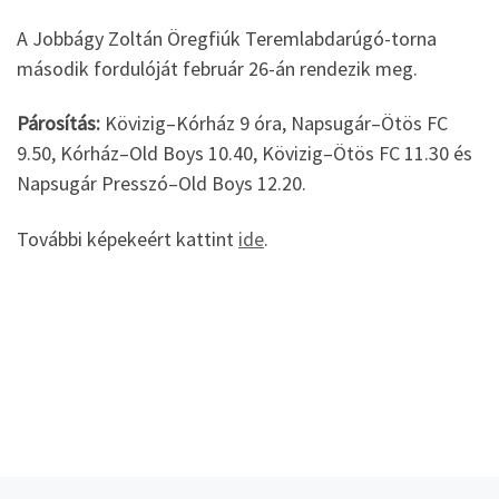
A Jobbágy Zoltán Öregfiúk Teremlabdarúgó-torna
második fordulóját február 26-án rendezik meg.
Párosítás:
Kövizig–Kórház 9 óra, Napsugár–Ötös FC
9.50, Kórház–Old Boys 10.40, Kövizig–Ötös FC 11.30 és
Napsugár Presszó–Old Boys 12.20.
További képekeért kattint
ide
.