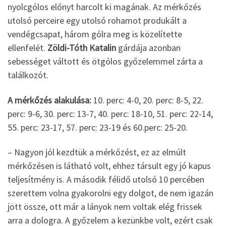
nyolcgólos előnyt harcolt ki magának. Az mérkőzés
utolsó perceire egy utolsó rohamot produkált a
vendégcsapat, három gólra meg is közelítette
ellenfelét.
Zöldi-Tóth Katalin
gárdája azonban
sebességet váltott és ötgólos győzelemmel zárta a
találkozót.
A mérkőzés alakulása:
10. perc: 4-0, 20. perc: 8-5, 22.
perc: 9-6, 30. perc: 13-7, 40. perc: 18-10, 51. perc: 22-14,
55. perc: 23-17, 57. perc: 23-19 és 60.perc: 25-20.
– Nagyon jól kezdtük a mérkőzést, ez az elmúlt
mérkőzésen is látható volt, ehhez társult egy jó kapus
teljesítmény is. A második félidő utolsó 10 percében
szerettem volna gyakorolni egy dolgot, de nem igazán
jött össze, ott már a lányok nem voltak elég frissek
arra a dologra. A győzelem a kezünkbe volt, ezért csak