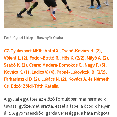
Fotó: Gyulai Hírlap –
Rusznyák Csaba
CZ-Gyulasport NKft.: Antal X., Csapó-Kovács H. (2),
Vólent L. (2), Fodor-Bottó R., Hős K. (2/2), Milyó A. (2),
Szabó K. (1). Csere: Madera-Domokos C., Nagy P. (5),
Kovács K. (1), Ladics V. (4), Papné-Lukoviczki B. (2/2),
Farkasinszki D. (2), Lukács N. (2), Kovács A. és Németh
Cs. Edző: Zöldi-Tóth Katalin.
A gyulai együttes az előző fordulóban már harmadik
tavaszi győzelmét aratta, ezzel a tabella ötödik helyén
állt. A gyomaendrődi gárda vereséggel a háta mögött