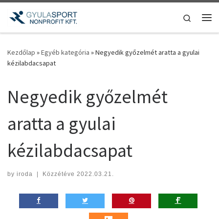
Teljes tartalom megjelenítése
Search
Me
Kezdőlap
»
Egyéb kategória
»
Negyedik győzelmét aratta a gyulai
kézilabdacsapat
Negyedik győzelmét
aratta a gyulai
kézilabdacsapat
by
iroda
|
Közzétéve
2022.03.21.