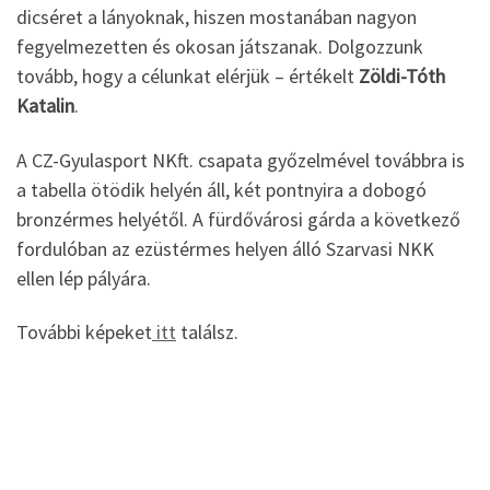
dicséret a lányoknak, hiszen mostanában nagyon
fegyelmezetten és okosan játszanak. Dolgozzunk
tovább, hogy a célunkat elérjük – értékelt
Zöldi-Tóth
Katalin
.
A CZ-Gyulasport NKft. csapata győzelmével továbbra is
a tabella ötödik helyén áll, két pontnyira a dobogó
bronzérmes helyétől. A fürdővárosi gárda a következő
fordulóban az ezüstérmes helyen álló Szarvasi NKK
ellen lép pályára.
További képeket
itt
találsz.