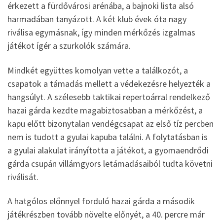
érkezett a fürdővárosi arénába, a bajnoki lista alsó
harmadában tanyázott. A két klub évek óta nagy
riválisa egymásnak, így minden mérkőzés izgalmas
játékot ígér a szurkolók számára.
Mindkét együttes komolyan vette a találkozót, a
csapatok a támadás mellett a védekezésre helyezték a
hangsúlyt. A szélesebb taktikai repertoárral rendelkező
hazai gárda kezdte magabiztosabban a mérkőzést, a
kapu előtt bizonytalan vendégcsapat az első tíz percben
nem is tudott a gyulai kapuba találni. A folytatásban is
a gyulai alakulat irányította a játékot, a gyomaendrődi
gárda csupán villámgyors letámadásaiból tudta követni
riválisát.
A hatgólos előnnyel forduló hazai gárda a második
játékrészben tovább növelte előnyét, a 40. percre már