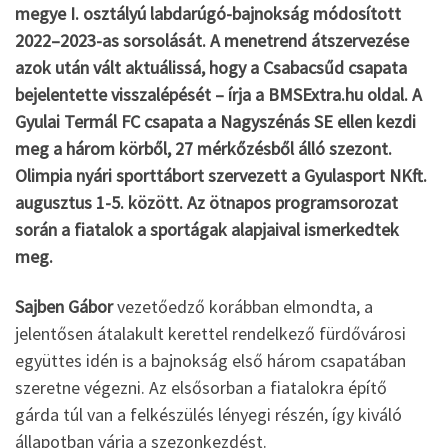
megye I. osztályú labdarúgó-bajnokság módosított
2022–2023-as sorsolását. A menetrend átszervezése
azok után vált aktuálissá, hogy a Csabacsűd csapata
bejelentette visszalépését – írja a BMSExtra.hu oldal. A
Gyulai Termál FC csapata a Nagyszénás SE ellen kezdi
meg a három körből, 27 mérkőzésből álló szezont.
Olimpia nyári sporttábort szervezett a Gyulasport NKft.
augusztus 1-5. között. Az ötnapos programsorozat
során a fiatalok a sportágak alapjaival ismerkedtek
meg.
Sajben Gábor
vezetőedző korábban elmondta, a
jelentősen átalakult kerettel rendelkező fürdővárosi
együttes idén is a bajnokság első három csapatában
szeretne végezni. Az elsősorban a fiatalokra építő
gárda túl van a felkészülés lényegi részén, így kiváló
állapotban várja a szezonkezdést.