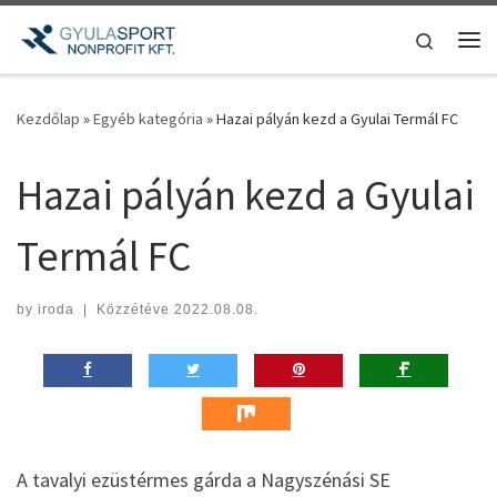
Teljes tartalom megjelenítése
Search
Me
Kezdőlap
»
Egyéb kategória
»
Hazai pályán kezd a Gyulai Termál FC
Hazai pályán kezd a Gyulai
Termál FC
by
iroda
|
Közzétéve
2022.08.08.
A tavalyi ezüstérmes gárda a Nagyszénási SE