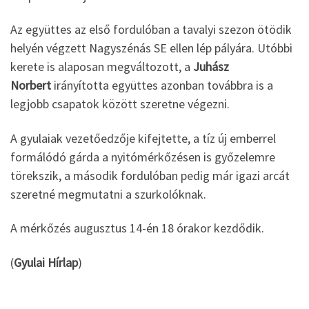
Az együttes az első fordulóban a tavalyi szezon ötödik
helyén végzett Nagyszénás SE ellen lép pályára. Utóbbi
kerete is alaposan megváltozott, a
Juhász
Norbert
irányította együttes azonban továbbra is a
legjobb csapatok között szeretne végezni.
A gyulaiak vezetőedzője kifejtette, a tíz új emberrel
formálódó gárda a nyitómérkőzésen is győzelemre
törekszik, a második fordulóban pedig már igazi arcát
szeretné megmutatni a szurkolóknak.
A mérkőzés augusztus 14-én 18 órakor kezdődik.
(
Gyulai Hírlap
)