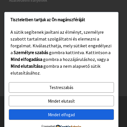
Adatvédelmi irányelvek
Tiszteletben tartjuk az Ön magánszféráját
www.gyula.hu
A sütik segítenek javítani az élményt, személyre
www.visitgyula.com
szabott tartalmat szolgáltatni és elemezni a
www.gyulakult.hu
forgalmat. Kiválaszthatja, mely sütiket engedélyezi
a
Személyre szabás
gombra kattintva. Kattintson a
Mind elfogadása
gombra a hozzájáruláshoz, vagy a
Mind elutasítása
gombra a nem alapvető sütik
Facebook
Instagram
elutasításához.
Testreszabás
Mindet elutasít
© 2026
Gyulasport Nonprofit Kft.
– All rights reserved
Powered by
WP
– Designed with the
Customizr téma haladó beállításai
Mindet elfogad
Üzemelteti