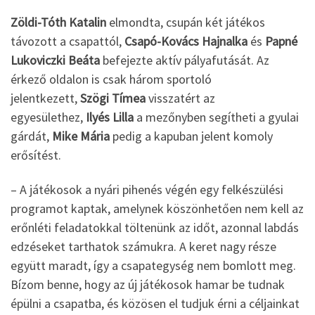
Zöldi-Tóth Katalin
elmondta, csupán két játékos
távozott a csapattól,
Csapó-Kovács Hajnalka
és
Papné
Lukoviczki Beáta
befejezte aktív pályafutását. Az
érkező oldalon is csak három sportoló
jelentkezett,
Szögi Tímea
visszatért az
egyesülethez,
Ilyés Lilla
a mezőnyben segítheti a gyulai
gárdát,
Mike Mária
pedig a kapuban jelent komoly
erősítést.
– A játékosok a nyári pihenés végén egy felkészülési
programot kaptak, amelynek köszönhetően nem kell az
erőnléti feladatokkal töltenünk az időt, azonnal labdás
edzéseket tarthatok számukra. A keret nagy része
együtt maradt, így a csapategység nem bomlott meg.
Bízom benne, hogy az új játékosok hamar be tudnak
épülni a csapatba, és közösen el tudjuk érni a céljainkat