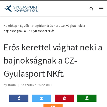
Teljes tartalom megjelenítése
Search
Me
Kezdőlap
»
Egyéb kategória
»
Erős kerettel vághat neki a
bajnokságnak a CZ-Gyulasport NKft.
Erős kerettel vághat neki a
bajnokságnak a CZ-
Gyulasport NKft.
by
iroda
|
Közzétéve
2022.08.10.