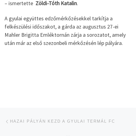
– ismertette
Zöldi-Tóth Katalin
.
A gyulai együttes edzőmérkőzésekkel tarkítja a
felkészülési időszakot, a gárda az augusztus 27-ei
Mahler Brigitta Emléktornán zárja a sorozatot, amely
után már az első szezonbeli mérkőzésén lép pályára.
Navigálás a bejegyzések között
jelen bejegyzés
HAZAI PÁLYÁN KEZD A GYULAI TERMÁL FC