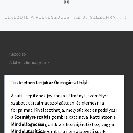
UGRÁS AZ OLDAL TETEJ
je
ELKEZDTE A FELKÉSZÜLÉST AZ ÚJ SZEZONRA A GYULAI KÉZILABDACSAPAT
Kezdőlap
Adatvédelmi irányelvek
Tiszteletben tartjuk az Ön magánszféráját
www.gyula.hu
A sütik segítenek javítani az élményt, személyre
www.visitgyula.com
szabott tartalmat szolgáltatni és elemezni a
www.gyulakult.hu
forgalmat. Kiválaszthatja, mely sütiket engedélyezi
a
Személyre szabás
gombra kattintva. Kattintson a
Mind elfogadása
gombra a hozzájáruláshoz, vagy a
Mind elutasítása
gombra a nem alapvető sütik
Facebook