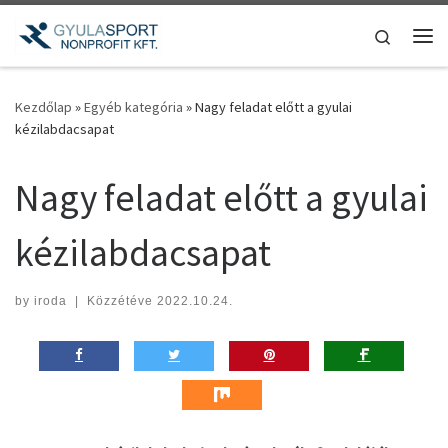
Teljes tartalom megjelenítése
Search
Me
Kezdőlap
»
Egyéb kategória
»
Nagy feladat előtt a gyulai
kézilabdacsapat
Nagy feladat előtt a gyulai
kézilabdacsapat
by
iroda
|
Közzétéve
2022.10.24.