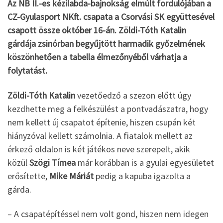
Az NB II.-es kézilabda-bajnokság elmúlt fordulójában a
CZ-Gyulasport NKft. csapata a Csorvási SK együttesével
csapott össze október 16-án. Zöldi-Tóth Katalin
gárdája zsinórban begyűjtött harmadik győzelmének
köszönhetően a tabella élmezőnyéből várhatja a
folytatást.
Zöldi-Tóth Katalin
vezetőedző a szezon előtt úgy
kezdhette meg a felkészülést a pontvadászatra, hogy
nem kellett új csapatot építenie, hiszen csupán két
hiányzóval kellett számolnia. A fiatalok mellett az
érkező oldalon is két játékos neve szerepelt, akik
közül
Szögi Tímea
már korábban is a gyulai egyesületet
erősítette,
Mike Máriát
pedig a kapuba igazolta a
gárda.
– A csapatépítéssel nem volt gond, hiszen nem idegen