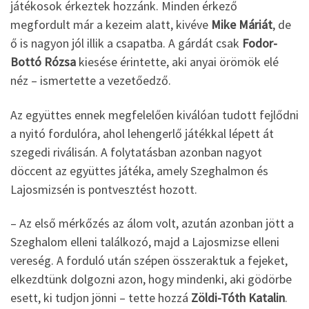
játékosok érkeztek hozzánk. Minden érkező
megfordult már a kezeim alatt, kivéve
Mike Máriát
, de
ő is nagyon jól illik a csapatba. A gárdát csak
Fodor-
Bottó Rózsa
kiesése érintette, aki anyai örömök elé
néz – ismertette a vezetőedző.
Az együttes ennek megfelelően kiválóan tudott fejlődni
a nyitó fordulóra, ahol lehengerlő játékkal lépett át
szegedi riválisán. A folytatásban azonban nagyot
döccent az együttes játéka, amely Szeghalmon és
Lajosmizsén is pontvesztést hozott.
– Az első mérkőzés az álom volt, azután azonban jött a
Szeghalom elleni találkozó, majd a Lajosmizse elleni
vereség. A forduló után szépen összeraktuk a fejeket,
elkezdtünk dolgozni azon, hogy mindenki, aki gödörbe
esett, ki tudjon jönni – tette hozzá
Zöldi-Tóth Katalin
.