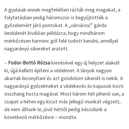
A gyulaiak ennek megfelelően rázták meg magukat, a
folytatásban pedig háromszor is begyűjtötték a
győzelemért járó pontokat. A „várvárosi” gárda
lendületét kiválóan példázza, hogy mindhárom
mérkőzésen harminc gól felé tudott kerülni, amellyel
nagyarányú sikereket aratott.
–
Fodor-Bottó Rózsa
kiesésével egy új helyzet alakult
ki, újjá kellett építeni a védelmet. A lányok nagyon
akartak bizonyítani és azt gondolom sikerült is nekik. A
nagyarányú győzelmeket a védekezés és kapusok közti
összhang hozta magával. Most három hét pihenő van, a
csapat a héten egy kicsit más jellegű munkát végzett,
de nem álltunk le, jövő héttől pedig készülünk a
következő mérkőzésre – mondta.