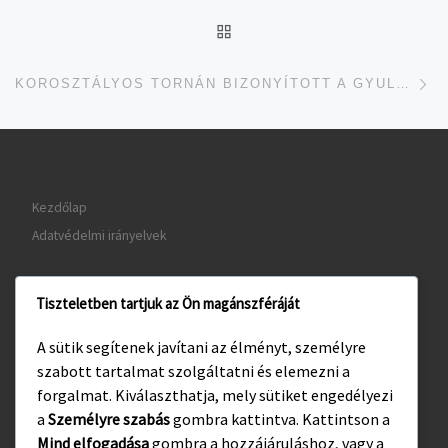
UGRÁS AZ OLDAL TETEJ
je
KOROSZTÁLYOS TORNÁN BIZONYÍTOTT A GYULAI FOCICSAPAT
Kezdőlap
Adatvédelmi irányelvek
Tiszteletben tartjuk az Ön magánszféráját
www.gyula.hu
A sütik segítenek javítani az élményt, személyre
www.visitgyula.com
szabott tartalmat szolgáltatni és elemezni a
www.gyulakult.hu
forgalmat. Kiválaszthatja, mely sütiket engedélyezi
a
Személyre szabás
gombra kattintva. Kattintson a
Mind elfogadása
gombra a hozzájáruláshoz, vagy a