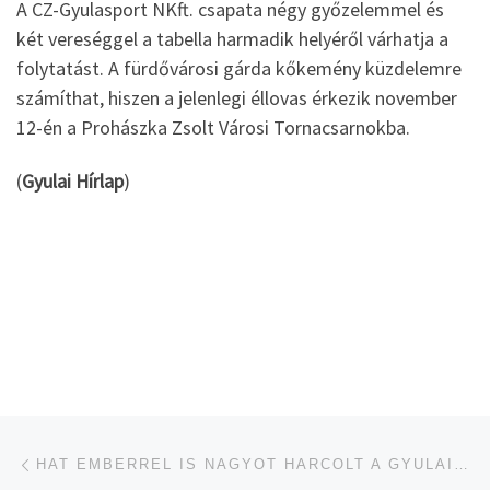
A CZ-Gyulasport NKft. csapata négy győzelemmel és
két vereséggel a tabella harmadik helyéről várhatja a
folytatást. A fürdővárosi gárda kőkemény küzdelemre
számíthat, hiszen a jelenlegi éllovas érkezik november
12-én a Prohászka Zsolt Városi Tornacsarnokba.
(
Gyulai Hírlap
)
Navigálás a bejegyzések között
jelen bejegyzés
HAT EMBERREL IS NAGYOT HARCOLT A GYULAI KOSÁRLABDACSAPAT