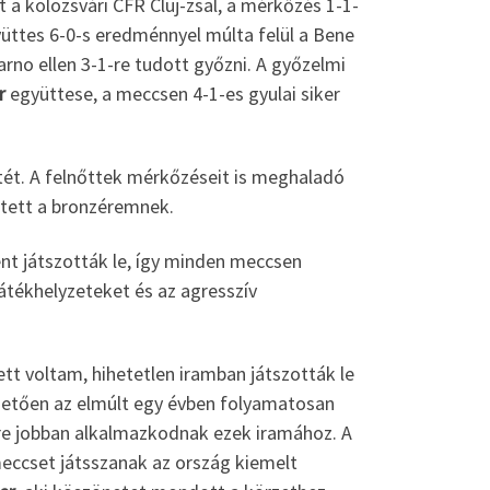
t a kolozsvári CFR Cluj-zsal, a mérkőzés 1-1-
üttes 6-0-s eredménnyel múlta felül a Bene
no ellen 3-1-re tudott győzni. A győzelmi
r
együttese, a meccsen 4-1-es gyulai siker
 tét. A felnőttek mérkőzéseit is meghaladó
etett a bronzéremnek.
t játszották le, így minden meccsen
 játékhelyzeteket és az agresszív
tt voltam, hihetetlen iramban játszották le
hetően az elmúlt egy évben folyamatosan
yre jobban alkalmazkodnak ezek iramához. A
meccset játsszanak az ország kiemelt