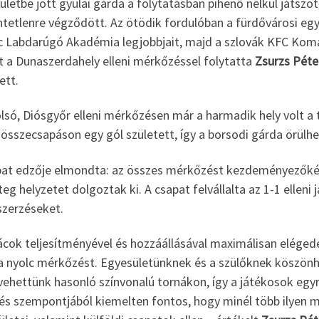
ületbe jött gyulai gárda a folytatásban pihenő nélkül játszot
ntetlenre végződött. Az ötödik fordulóban a fürdővárosi egy
c Labdarúgó Akadémia legjobbjait, majd a szlovák KFC Komar
t a Dunaszerdahely elleni mérkőzéssel folytatta
Zsurzs Péte
ett.
lsó, Diósgyőr elleni mérkőzésen már a harmadik hely volt a
 összecsapáson egy gól született, így a borsodi gárda örülh
pat edzője elmondta: az összes mérkőzést kezdeményezőkén
eg helyzetet dolgoztak ki. A csapat felvállalta az 1-1 elleni
szerzéseket.
ácok teljesítményével és hozzáállásával maximálisan elégede
a nyolc mérkőzést. Egyesületünknek és a szülőknek köszön
 vehettünk hasonló színvonalú tornákon, így a játékosok eg
dés szempontjából kiemelten fontos, hogy minél több ilyen 