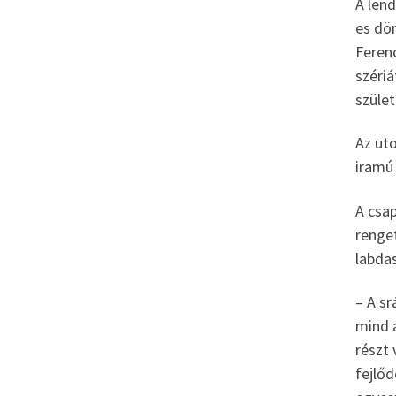
A lend
es dö
Feren
szériá
szület
Az uto
iramú
A csa
renget
labda
– A sr
mind 
részt
fejlő