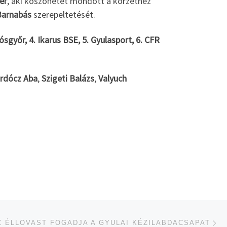
er
, aki köszönetet mondott a körzethez
arnabás
szerepeltetését.
sgyőr, 4. Ikarus BSE, 5. Gyulasport, 6. CFR
rdócz Aba
,
Szigeti Balázs
,
Valyuch
je
ÉRE
Z ÉLLOVAST FOGADJA A GYULAI KÉZILABDACSAPAT