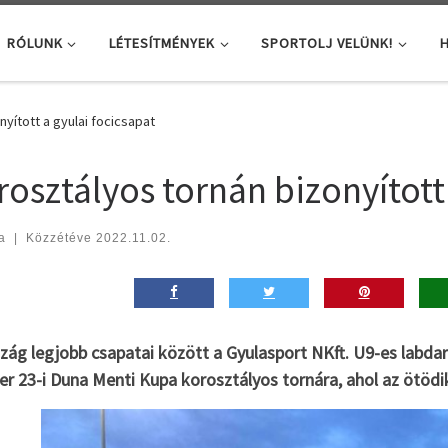
RÓLUNK
LÉTESÍTMÉNYEK
SPORTOLJ VELÜNK!
H
yított a gyulai focicsapat
rosztályos tornán bizonyított
a
|
Közzétéve
2022.11.02.
szág legjobb csapatai között a Gyulasport NKft. U9-es labda
r 23-i Duna Menti Kupa korosztályos tornára, ahol az ötödik 