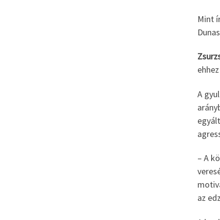
Mint í
Dunas
Zsurz
ehhez
A gyu
arányb
egyál
agress
– A kö
veresé
motivá
az ed