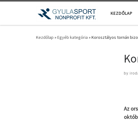
Teljes tartalom megjelenítése
KEZDŐLAP
Kezdőlap
»
Egyéb kategória
»
Korosztályos tornán bizon
Ko
by
irod
Az or
októbe