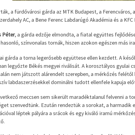
rták, a fürdővárosi gárda az MTK Budapest, a Ferencváros, a
zerdahely AC, a Bene Ferenc Labdarúgó Akadémia és a KFC 
s Péter
, a gárda edzője elmondta, a fiatal együttes fejlődé
 hasonló, színvonalas tornák, hiszen azokon egészen más ir
lai gárda a torna legerősebb együttese ellen kezdett. A ké
an legyőzte Békés megyei riválisát. A korosztályos gyulai c
talán nem játszott alárendelt szerepben, a mérkőzés felét
zív labdaszerzésekkel dominálni tudott ellenfele kapuja elő
vetkező meccsen sem sikerült maradéktalanul felvenni a tor
get szenvedtünk. Ezután rendeztük a sorokat, a harmadik ell
cióval léptek pályára a srácok és egy kiváló iramú mérkőzé
ző.