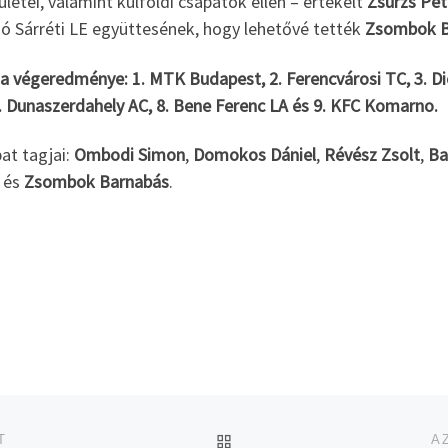
letei, valamint külföldi csapatok ellen – értékelt
Zsurzs Pét
zó Sárréti LE együttesének, hogy lehetővé tették
Zsombok B
a végeredménye: 1. MTK Budapest, 2. Ferencvárosi TC, 3. Dió
7. Dunaszerdahely AC, 8. Bene Ferenc LA és 9. KFC Komarno.
at tagjai:
Ombodi Simon
,
Domokos Dániel
,
Révész Zsolt
,
Ba
és
Zsombok Barnabás
.
UGRÁS AZ OLDAL TETEJ
T
A