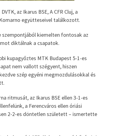
 DVTK, az Ikarus BSE, A CFR Cluj, a
Komarno együtteseivel találkozott.
se szempontjából kiemelten fontosak az
amot diktálnak a csapatok.
sőbbi kupagyőztes MTK Budapest 5-1-es
sapat nem vallott szégyent, hiszen
ől kezdve szép egyéni megmozdulásokkal és
tt.
na ritmusát, az Ikarus BSE ellen 3-1-es
enfelünk, a Ferencváros ellen óriási
sen 2-2-es döntetlen született – ismertette