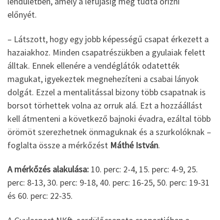
lendületben, amely a lefújásig meg tudta őrizni
előnyét.
– Látszott, hogy egy jobb képességű csapat érkezett a
hazaiakhoz. Minden csapatrészükben a gyulaiak felett
álltak. Ennek ellenére a vendéglátók odatették
magukat, igyekeztek megnehezíteni a csabai lányok
dolgát. Ezzel a mentalitással bizony több csapatnak is
borsot törhettek volna az orruk alá. Ezt a hozzáállást
kell átmenteni a következő bajnoki évadra, ezáltal több
örömöt szerezhetnek önmaguknak és a szurkolóknak –
foglalta össze a mérkőzést
Máthé István
.
A mérkőzés alakulása:
10. perc: 2-4, 15. perc: 4-9, 25.
perc: 8-13, 30. perc: 9-18, 40. perc: 16-25, 50. perc: 19-31
és 60. perc: 22-35.