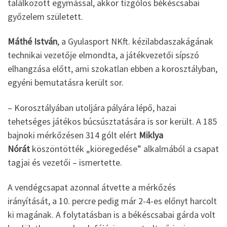
találkozott egymással, akkor tízgólos békéscsabai
győzelem született.
Máthé István
, a Gyulasport NKft. kézilabdaszakágának
technikai vezetője elmondta, a játékvezetői sípszó
elhangzása előtt, ami szokatlan ebben a korosztályban,
egyéni bemutatásra került sor.
– Korosztályában utoljára pályára lépő, hazai
tehetséges játékos búcsúsztatására is sor került. A 185
bajnoki mérkőzésen 314 gólt elért
Miklya
Nórát
köszöntötték „kiöregedése” alkalmából a csapat
tagjai és vezetői – ismertette.
A vendégcsapat azonnal átvette a mérkőzés
irányítását, a 10. percre pedig már 2-4-es előnyt harcolt
ki magának. A folytatásban is a békéscsabai gárda volt