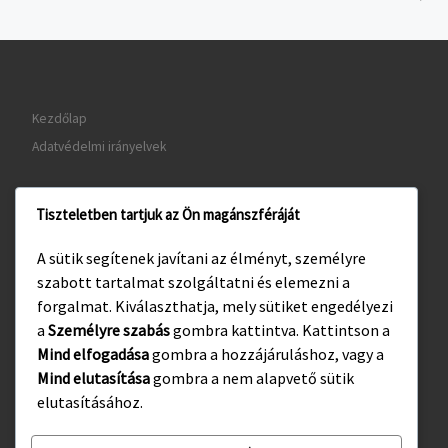
Kezdőlap
Adatvédelmi irányelvek
Tiszteletben tartjuk az Ön magánszféráját
www.gyula.hu
A sütik segítenek javítani az élményt, személyre
www.visitgyula.com
szabott tartalmat szolgáltatni és elemezni a
www.gyulakult.hu
forgalmat. Kiválaszthatja, mely sütiket engedélyezi
a
Személyre szabás
gombra kattintva. Kattintson a
Mind elfogadása
gombra a hozzájáruláshoz, vagy a
Mind elutasítása
gombra a nem alapvető sütik
Facebook
Instagram
elutasításához.