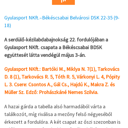
Gyulasport NKft.–Békéscsabai Belvárosi DSK 22-35 (9-
18)
A serdülő-kézilabdabajnokság 22. fordulójában a
Gyulasport NKft. csapata a Békéscsabai BDSK
együttesét látta vendégül május 3-án.
Gyulasport NKft.: Bartóki M., Miklya N. 7(1), Tarkovács
D. 8 (1), Tarkovács R. 5, Tóth R. 5, Várkonyi L. 4, Pópity
L. 3. Csere: Csontos A., Gál Cs., Hajdú K., Makra Z. és
Müller Sz. Edző: Prohászkáné Nemes Szilvia.
A hazai gárda a tabella alsó harmadából várta a
találkozót, míg riválisa a mezőny felső négyeséből
érkezett a fordulóra. A két csapat az őszi szezonban is