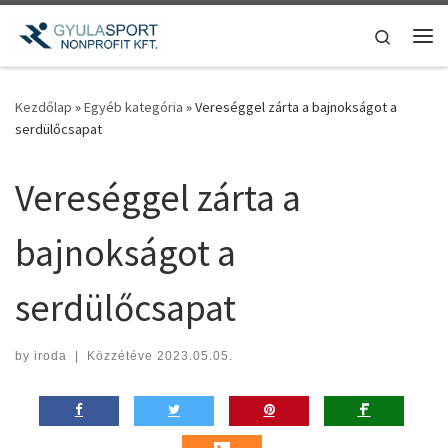
Teljes tartalom megjelenítése
Search
Me
Kezdőlap
»
Egyéb kategória
»
Vereséggel zárta a bajnokságot a
serdülőcsapat
Vereséggel zárta a
bajnokságot a
serdülőcsapat
by
iroda
|
Közzétéve
2023.05.05.