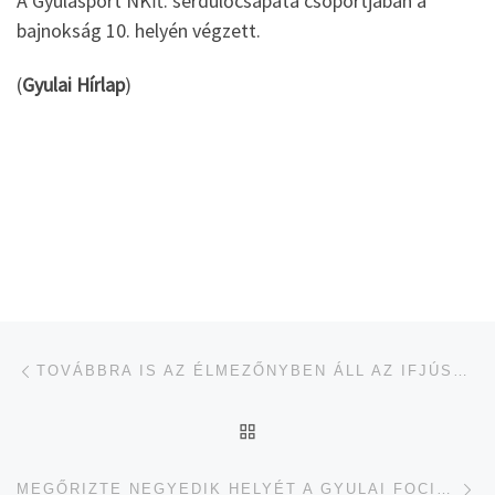
A Gyulasport NKft. serdülőcsapata csoportjában a
bajnokság 10. helyén végzett.
(
Gyulai Hírlap
)
Navigálás a bejegyzések között
jelen bejegyzés
TOVÁBBRA IS AZ ÉLMEZŐNYBEN ÁLL AZ IFJÚSÁGI KÉZILABDACSAPAT
UGRÁS AZ OLDAL TETEJ
je
MEGŐRIZTE NEGYEDIK HELYÉT A GYULAI FOCICSAPAT