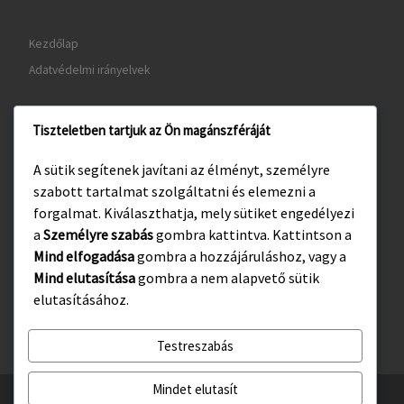
Kezdőlap
Adatvédelmi irányelvek
Tiszteletben tartjuk az Ön magánszféráját
www.gyula.hu
A sütik segítenek javítani az élményt, személyre
www.visitgyula.com
szabott tartalmat szolgáltatni és elemezni a
www.gyulakult.hu
forgalmat. Kiválaszthatja, mely sütiket engedélyezi
a
Személyre szabás
gombra kattintva. Kattintson a
Mind elfogadása
gombra a hozzájáruláshoz, vagy a
Mind elutasítása
gombra a nem alapvető sütik
Facebook
Instagram
elutasításához.
Testreszabás
Mindet elutasít
© 2026
Gyulasport Nonprofit Kft.
– All rights reserved