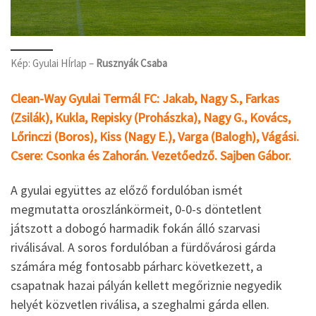
Kép: Gyulai HÍrlap –
Rusznyák Csaba
Clean-Way Gyulai Termál FC: Jakab, Nagy S., Farkas
(Zsilák), Kukla, Repisky (Prohászka), Nagy G., Kovács,
Lőrinczi (Boros), Kiss (Nagy E.), Varga (Balogh), Vágási.
Csere: Csonka és Zahorán. Vezetőedző. Sajben Gábor.
A gyulai együttes az előző fordulóban ismét
megmutatta oroszlánkörmeit, 0-0-s döntetlent
játszott a dobogó harmadik fokán álló szarvasi
riválisával. A soros fordulóban a fürdővárosi gárda
számára még fontosabb párharc következett, a
csapatnak hazai pályán kellett megőriznie negyedik
helyét közvetlen riválisa, a szeghalmi gárda ellen.