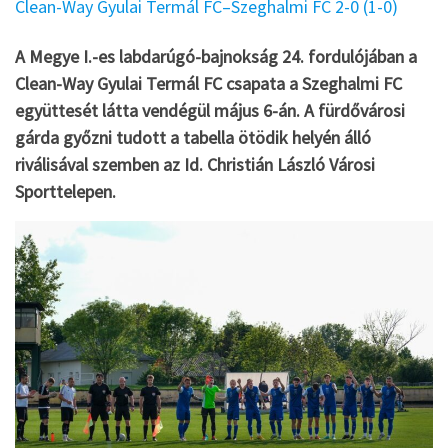
Clean-Way Gyulai Termál FC–Szeghalmi FC 2-0 (1-0)
A Megye I.-es labdarúgó-bajnokság 24. fordulójában a
Clean-Way Gyulai Termál FC csapata a Szeghalmi FC
együttesét látta vendégül május 6-án. A fürdővárosi
gárda győzni tudott a tabella ötödik helyén álló
riválisával szemben az Id. Christián László Városi
Sporttelepen.