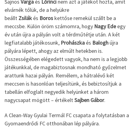
Sajnos
Varga
és
Lőrinci
nem azt a játékot hozta, amit
elvárnék tőlük, de a helyükre
beállt
Zsilák
és
Boros
kettőse remekül szállt be a
meccsbe. Külön öröm számomra, hogy
Nagy Ede
egy
év után újra a pályán volt a térdműtétje után. A két
legfiatalabb játékosunk,
Prohászka
és
Balogh
újra
pályára lépett, ahogy az elmúlt hetekben is.
Összességében elégedett vagyok, ha nem is a legjobb
játékunkkal, de magabiztosnak mondható győzelmet
arattunk hazai pályán. Remélem, a hátralévő két
meccsen is hasonlóan teljesítünk, és bebiztosítjuk a
tabellán elfoglalt negyedik helyünket a három
nagycsapat mögött – értékelt
Sajben Gábor
.
A Clean-Way Gyulai Termál FC csapata a folytatásban a
Gyomaendrődi FC otthonában lép pályára.