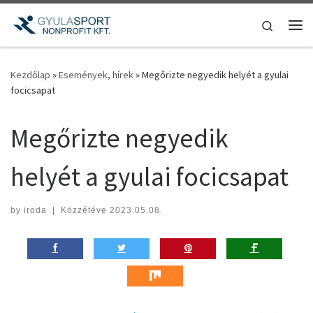
Teljes tartalom megjelenítése
Search
Me
Kezdőlap
»
Események, hírek
»
Megőrizte negyedik helyét a gyulai
focicsapat
Megőrizte negyedik
helyét a gyulai focicsapat
by
iroda
|
Közzétéve
2023.05.08.