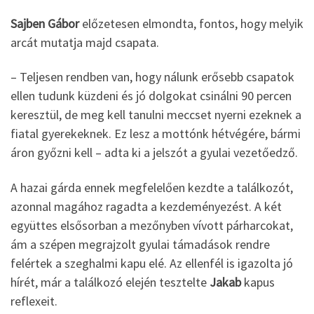
Sajben Gábor
előzetesen elmondta, fontos, hogy melyik
arcát mutatja majd csapata.
– Teljesen rendben van, hogy nálunk erősebb csapatok
ellen tudunk küzdeni és jó dolgokat csinálni 90 percen
keresztül, de meg kell tanulni meccset nyerni ezeknek a
fiatal gyerekeknek. Ez lesz a mottónk hétvégére, bármi
áron győzni kell – adta ki a jelszót a gyulai vezetőedző.
A hazai gárda ennek megfelelően kezdte a találkozót,
azonnal magához ragadta a kezdeményezést. A két
együttes elsősorban a mezőnyben vívott párharcokat,
ám a szépen megrajzolt gyulai támadások rendre
felértek a szeghalmi kapu elé. Az ellenfél is igazolta jó
hírét, már a találkozó elején tesztelte
Jakab
kapus
reflexeit.