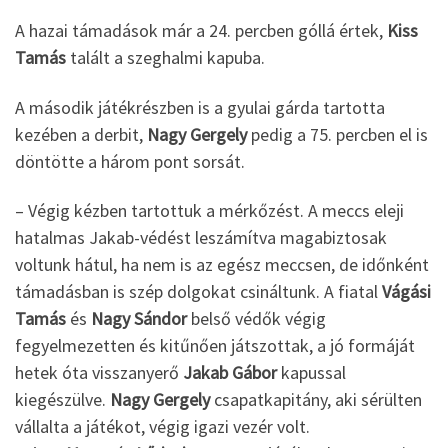
A hazai támadások már a 24. percben góllá értek,
Kiss
Tamás
talált a szeghalmi kapuba.
A második játékrészben is a gyulai gárda tartotta
kezében a derbit,
Nagy Gergely
pedig a 75. percben el is
döntötte a három pont sorsát.
– Végig kézben tartottuk a mérkőzést. A meccs eleji
hatalmas Jakab-védést leszámítva magabiztosak
voltunk hátul, ha nem is az egész meccsen, de időnként
támadásban is szép dolgokat csináltunk. A fiatal
Vágási
Tamás
és
Nagy Sándor
belső védők végig
fegyelmezetten és kitűnően játszottak, a jó formáját
hetek óta visszanyerő
Jakab Gábor
kapussal
kiegészülve.
Nagy Gergely
csapatkapitány, aki sérülten
vállalta a játékot, végig igazi vezér volt.