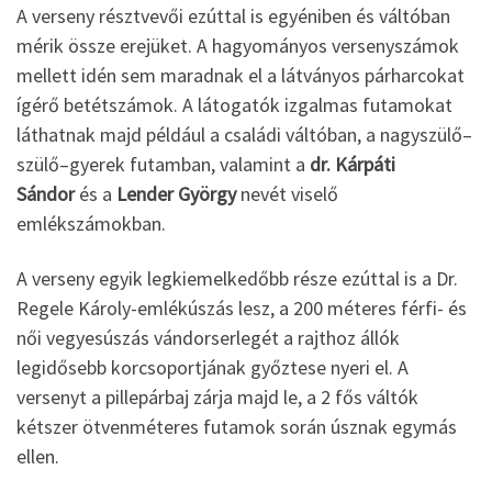
A verseny résztvevői ezúttal is egyéniben és váltóban
mérik össze erejüket. A hagyományos versenyszámok
mellett idén sem maradnak el a látványos párharcokat
ígérő betétszámok. A látogatók izgalmas futamokat
láthatnak majd például a családi váltóban, a nagyszülő–
szülő–gyerek futamban, valamint a
dr. Kárpáti
Sándor
és a
Lender György
nevét viselő
emlékszámokban.
A verseny egyik legkiemelkedőbb része ezúttal is a Dr.
Regele Károly-emlékúszás lesz, a 200 méteres férfi- és
női vegyesúszás vándorserlegét a rajthoz állók
legidősebb korcsoportjának győztese nyeri el. A
versenyt a pillepárbaj zárja majd le, a 2 fős váltók
kétszer ötvenméteres futamok során úsznak egymás
ellen.