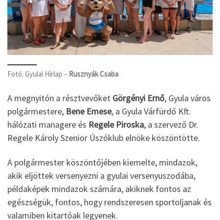
Fotó. Gyulai Hírlap –
Rusznyák Csaba
A megnyitón a résztvevőket
Görgényi Ernő
, Gyula város
polgármestere,
Bene Emese
, a Gyula Várfürdő Kft.
hálózati managere és
Regele Piroska
, a szervező Dr.
Regele Károly Szenior Úszóklub elnöke köszöntötte.
A polgármester köszöntőjében kiemelte, mindazok,
akik eljöttek versenyezni a gyulai versenyuszodába,
példaképek mindazok számára, akiknek fontos az
egészségük, fontos, hogy rendszeresen sportoljanak és
valamiben kitartóak legyenek.