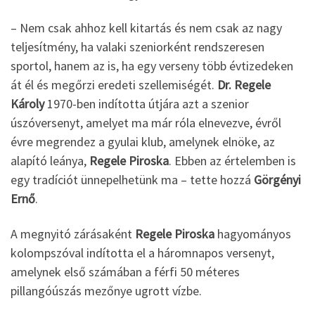
– Nem csak ahhoz kell kitartás és nem csak az nagy
teljesítmény, ha valaki szeniorként rendszeresen
sportol, hanem az is, ha egy verseny több évtizedeken
át él és megőrzi eredeti szellemiségét.
Dr. Regele
Károly
1970-ben indította útjára azt a szenior
úszóversenyt, amelyet ma már róla elnevezve, évről
évre megrendez a gyulai klub, amelynek elnöke, az
alapító leánya,
Regele Piroska
. Ebben az értelemben is
egy tradíciót ünnepelhetünk ma – tette hozzá
Görgényi
Ernő
.
A megnyitó zárásaként
Regele Piroska
hagyományos
kolompszóval indította el a háromnapos versenyt,
amelynek első számában a férfi 50 méteres
pillangóúszás mezőnye ugrott vízbe.