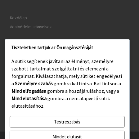
Kezdőlap
Adatvédelmi irányelvek
Tiszteletben tartjuk az Ön magánszféráját
www.gyula.hu
A sütik segítenek javítani az élményt, személyre
www.visitgyula.com
szabott tartalmat szolgáltatni és elemezni a
www.gyulakult.hu
forgalmat. Kiválaszthatja, mely sütiket engedélyezi
a
Személyre szabás
gombra kattintva. Kattintson a
Mind elfogadása
gombra a hozzájáruláshoz, vagy a
Mind elutasítása
gombra a nem alapvető sütik
Facebook
Instagram
elutasításához.
Testreszabás
Mindet elutasít