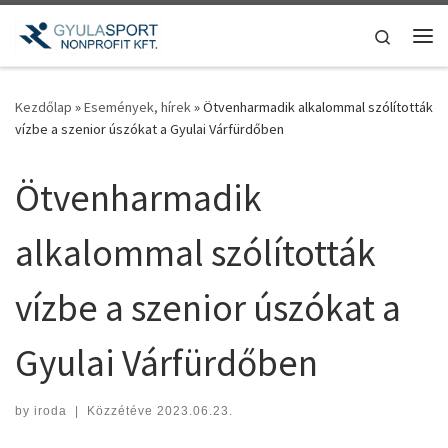
Teljes tartalom megjelenítése
Search
Me
Kezdőlap
»
Események, hírek
»
Ötvenharmadik alkalommal szólították
vízbe a szenior úszókat a Gyulai Várfürdőben
Ötvenharmadik
alkalommal szólították
vízbe a szenior úszókat a
Gyulai Várfürdőben
by
iroda
|
Közzétéve
2023.06.23.