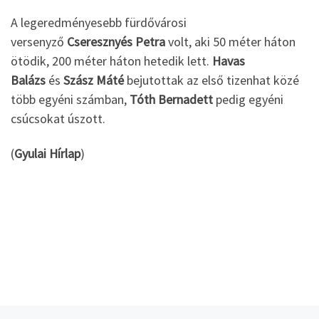
A legeredményesebb fürdővárosi
versenyző
Cseresznyés Petra
volt, aki 50 méter háton
ötödik, 200 méter háton hetedik lett.
Havas
Balázs
és
Szász Máté
bejutottak az első tizenhat közé
több egyéni számban,
Tóth Bernadett
pedig egyéni
csúcsokat úszott.
(
Gyulai Hírlap
)