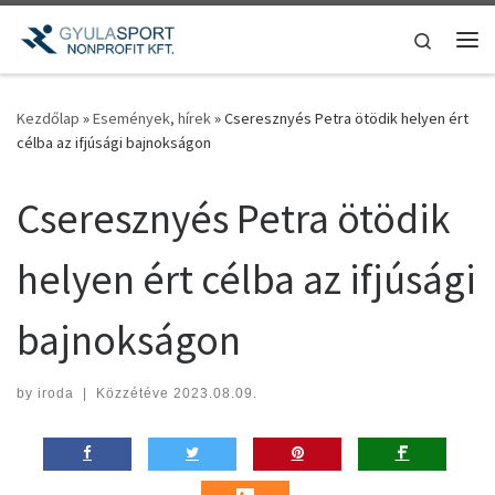
Teljes tartalom megjelenítése
Search
Me
Kezdőlap
»
Események, hírek
»
Cseresznyés Petra ötödik helyen ért
célba az ifjúsági bajnokságon
Cseresznyés Petra ötödik
helyen ért célba az ifjúsági
bajnokságon
by
iroda
|
Közzétéve
2023.08.09.