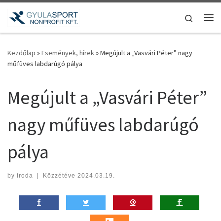
Teljes tartalom megjelenítése
Search
Me
Kezdőlap
»
Események, hírek
»
Megújult a „Vasvári Péter” nagy
műfüves labdarúgó pálya
Megújult a „Vasvári Péter”
nagy műfüves labdarúgó
pálya
by
iroda
|
Közzétéve
2024.03.19.