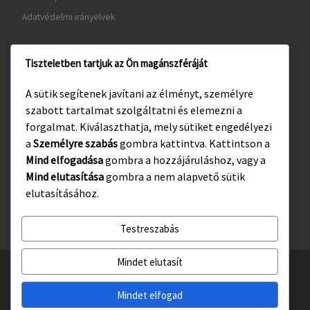
Adatvédelmi irányelvek
Tiszteletben tartjuk az Ön magánszféráját
www.gyula.hu
A sütik segítenek javítani az élményt, személyre
www.visitgyula.com
szabott tartalmat szolgáltatni és elemezni a
www.gyulakult.hu
forgalmat. Kiválaszthatja, mely sütiket engedélyezi
a
Személyre szabás
gombra kattintva. Kattintson a
Mind elfogadása
gombra a hozzájáruláshoz, vagy a
Mind elutasítása
gombra a nem alapvető sütik
Facebook
Instagram
elutasításához.
Testreszabás
Mindet elutasít
© 2026
Gyulasport Nonprofit Kft.
– All rights reserved
Powered by
WP
– Designed with the
Customizr téma haladó beállításai
Mindet elfogad