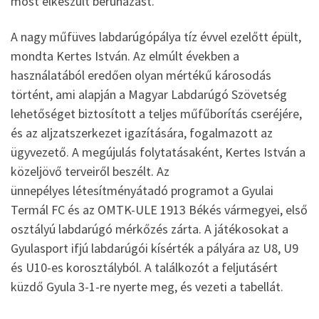
most elkészült beruházást.
A nagy műfüves labdarúgópálya tíz évvel ezelőtt épült,
mondta Kertes István. Az elmúlt években a
használatából eredően olyan mértékű károsodás
történt, ami alapján a Magyar Labdarúgó Szövetség
lehetőséget biztosított a teljes műfűborítás cseréjére,
és az aljzatszerkezet igazítására, fogalmazott az
ügyvezető. A megújulás folytatásaként, Kertes István a
közeljövő terveiről beszélt. Az
ünnepélyes létesítményátadó programot a Gyulai
Termál FC és az OMTK-ULE 1913 Békés vármegyei, első
osztályú labdarúgó mérkőzés zárta. A játékosokat a
Gyulasport ifjú labdarúgói kísérték a pályára az U8, U9
és U10-es korosztályból. A találkozót a feljutásért
küzdő Gyula 3-1-re nyerte meg, és vezeti a tabellát.