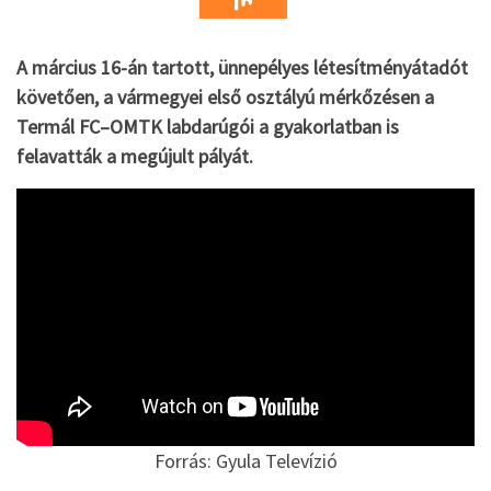
A március 16-án tartott, ünnepélyes létesítményátadót
követően, a vármegyei első osztályú mérkőzésen a
Termál FC–OMTK labdarúgói a gyakorlatban is
felavatták a megújult pályát.
Forrás: Gyula Televízió