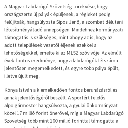
A Magyar Labdarúgó Szövetség törekvése, hogy
országszerte új pályák épüljenek, a régieket pedig
felújítsák, hangsúlyozta Sipos Jenő, a szombat délutáni
létesítményátadó ünnepségen. Mindehhez kormányzati
támogatás is szükséges, mint ahogy az is, hogy az
adott települések vezetői éljenek ezekkel a
lehetőségekkel, emelte ki az MLSZ szóvivője. Az elmúlt
évek fontos eredménye, hogy a labdarúgók létszáma
jelentősen megemelkedett, és egyre több pálya épült,
illetve újult meg.
Kónya István a kiemelkedően fontos beruházásról és
annak jelentőségéről beszélt. A sportért felelős
alpolgármester hangsúlyozta, a gyulai önkormányzat
közel 17 millió forint önerővel, míg a Magyar Labdarúgó
Szövetség több mint 160 millió forinttal támogatta a