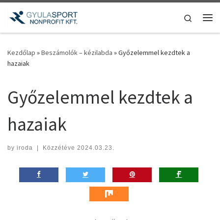
Teljes tartalom megjelenítése
Search
Me
Kezdőlap
»
Beszámolók – kézilabda
»
Győzelemmel kezdtek a
hazaiak
Győzelemmel kezdtek a
hazaiak
by
iroda
|
Közzétéve
2024.03.23.