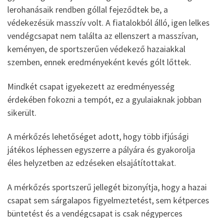
lerohanásaik rendben góllal fejeződtek be, a
védekezésük masszív volt. A fiatalokból álló, igen lelkes
vendégcsapat nem találta az ellenszert a masszívan,
keményen, de sportszerűen védekező hazaiakkal
szemben, ennek eredményeként kevés gólt lőttek.
Mindkét csapat igyekezett az eredményesség
érdekében fokozni a tempót, ez a gyulaiaknak jobban
sikerült.
A mérkőzés lehetőséget adott, hogy több ifjúsági
játékos léphessen egyszerre a pályára és gyakorolja
éles helyzetben az edzéseken elsajátítottakat.
A mérkőzés sportszerű jellegét bizonyítja, hogy a hazai
csapat sem sárgalapos figyelmeztetést, sem kétperces
büntetést és a vendégcsapat is csak négyperces