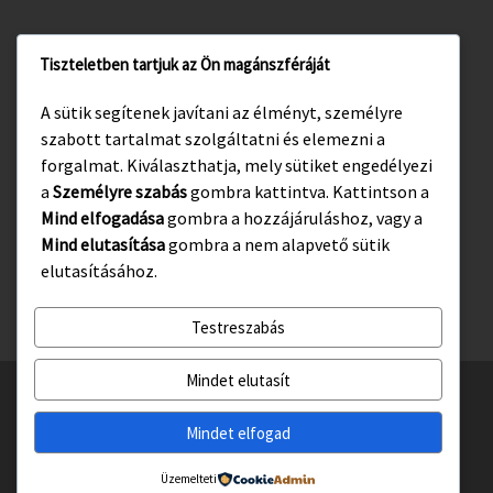
Tiszteletben tartjuk az Ön magánszféráját
www.gyula.hu
A sütik segítenek javítani az élményt, személyre
www.visitgyula.com
szabott tartalmat szolgáltatni és elemezni a
www.gyulakult.hu
forgalmat. Kiválaszthatja, mely sütiket engedélyezi
a
Személyre szabás
gombra kattintva. Kattintson a
Mind elfogadása
gombra a hozzájáruláshoz, vagy a
Mind elutasítása
gombra a nem alapvető sütik
Facebook
Instagram
elutasításához.
Testreszabás
Mindet elutasít
© 2026
Gyulasport Nonprofit Kft.
– All rights reserved
Powered by
WP
– Designed with the
Customizr téma haladó beállításai
Mindet elfogad
Üzemelteti