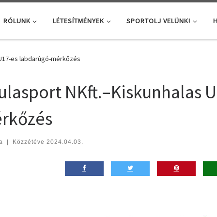
RÓLUNK
LÉTESÍTMÉNYEK
SPORTOLJ VELÜNK!
H
 U17-es labdarúgó-mérkőzés
ulasport NKft.–Kiskunhalas 
rkőzés
a
|
Közzétéve
2024.04.03.