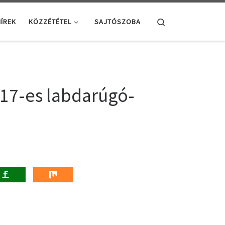
Search
ÍREK
KÖZZÉTÉTEL
SAJTÓSZOBA
U17-es labdarúgó-