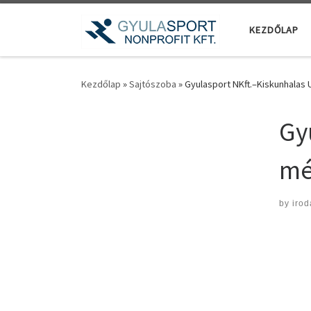
Teljes tartalom megjelenítése
KEZDŐLAP
Kezdőlap
»
Sajtószoba
»
Gyulasport NKft.–Kiskunhalas
Gy
mé
by
irod