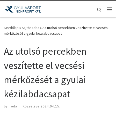
Teljes tartalom megjelenítése
Search
Me
Kezdőlap
»
Sajtószoba
»
Az utolsó percekben veszítette el vecsési
mérkőzését a gyulai kézilabdacsapat
Az utolsó percekben
veszítette el vecsési
mérkőzését a gyulai
kézilabdacsapat
by
iroda
|
Közzétéve
2024.04.15.