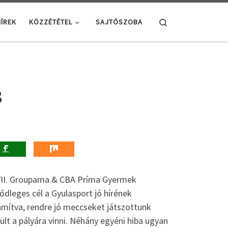
Search
ÍREK
KÖZZÉTÉTEL
SAJTÓSZOBA
8
 XVII. Groupama & CBA Príma Gyermek
ődleges cél a Gyulasport jó hírének
zámítva, rendre jó meccseket játszottunk
rült a pályára vinni. Néhány egyéni hiba ugyan