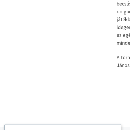
becsús
dolgun
játékb
idegen
az egé
minden
A torn
János,