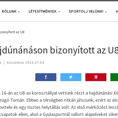
RÓLUNK
LÉTESÍTMÉNYEK
SPORTOLJ VELÜNK!
H
zonyított az U8
jdúnánáson bizonyított az U
a
|
Közzétéve
2024.07.04.
s 16-án az U8-as korosztállyal vettünk részt a hajdúnánási
úgó Tornán. Ebben a térségben ritkán játszunk, ezért az els
vitele és egy tisztes helytállás volt. Az első mérkőzést les
csapatok ellen, ahol a Gyulasportnál vallott alapelveket sike