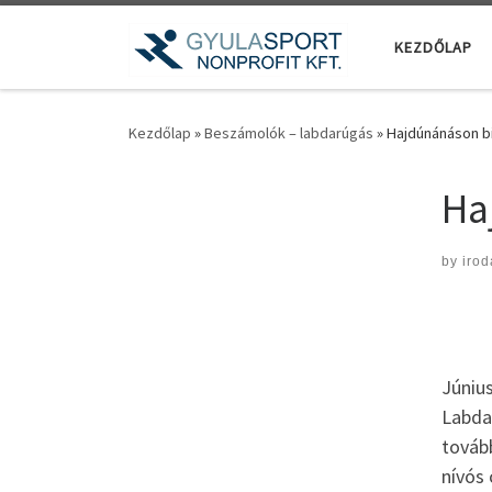
Teljes tartalom megjelenítése
KEZDŐLAP
Kezdőlap
»
Beszámolók – labdarúgás
»
Hajdúnánáson bi
Ha
by
irod
Júniu
Labdar
tovább
nívós 