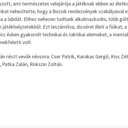
zott, ami természetes velejárója a játéknak ebben az életko
kat nehezítette, hogy a Bozsik rendezvények szabályaival e
a a labdát. Ehhez nehezen tudtunk alkalmazkodni, több gólt 
 játékhelyzetekből. Ezt leszámítva, dicséret illeti a fiúkat;
sz évben gyakorolt technikai és taktikai elemeket, a mental
ekfeletti volt.
án részt vevők névsora: Cser Patrik, Karakas Gergő, Kiss Zé
 Patka Zalán, Rokszin Zoltán.