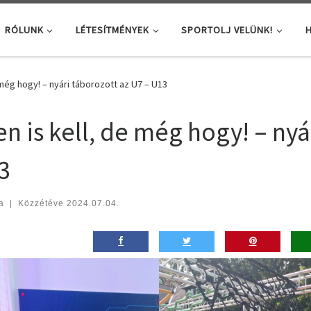
RÓLUNK
LÉTESÍTMÉNYEK
SPORTOLJ VELÜNK!
H
e még hogy! – nyári táborozott az U7 – U13
en is kell, de még hogy! – ny
3
a
|
Közzétéve
2024.07.04.