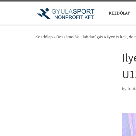
Teljes tartalom megjelenítése
KEZDŐLAP
Kezdőlap
»
Beszámolók – labdarúgás
»
Ilyen is kell, d
Ily
U1
by
irod