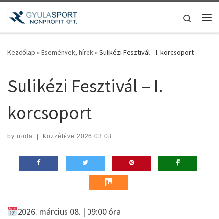
Teljes tartalom megjelenítése
Search
Me
Kezdőlap
»
Események, hírek
»
Sulikézi Fesztivál – I. korcsoport
Sulikézi Fesztivál – I.
korcsoport
by
iroda
|
Közzétéve
2026.03.08.
2026. március 08. | 09:00 óra