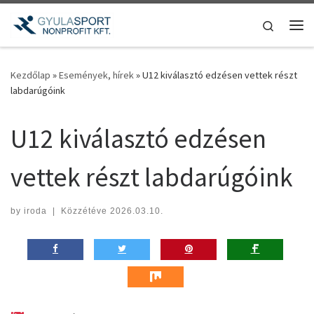
Teljes tartalom megjelenítése
Search
Me
Kezdőlap
»
Események, hírek
»
U12 kiválasztó edzésen vettek részt
labdarúgóink
U12 kiválasztó edzésen
vettek részt labdarúgóink
by
iroda
|
Közzétéve
2026.03.10.