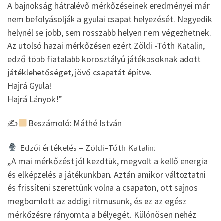
A bajnokság hátralévő mérkőzéseinek eredményei már
nem befolyásolják a gyulai csapat helyezését. Negyedik
helynél se jobb, sem rosszabb helyen nem végezhetnek.
Az utolsó hazai mérkőzésen ezért Zöldi -Tóth Katalin,
edző több fiatalabb korosztályú játékosoknak adott
játéklehetőséget, jövő csapatát építve.
Hajrá Gyula!
Hajrá Lányok!”
✍
Beszámoló: Máthé István
Edzői értékelés – Zöldi–Tóth Katalin:
„A mai mérkőzést jól kezdtük, megvolt a kellő energia
és elképzelés a játékunkban. Aztán amikor változtatni
és frissíteni szerettünk volna a csapaton, ott sajnos
megbomlott az addigi ritmusunk, és ez az egész
mérkőzésre rányomta a bélyegét. Különösen nehéz