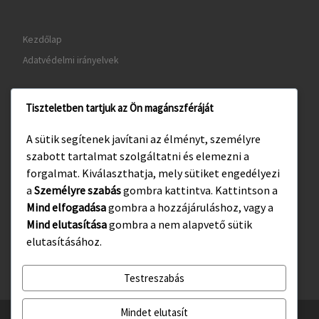
Kezdőlap
Adatvédelmi irányelvek
Tiszteletben tartjuk az Ön magánszféráját
www.gyula.hu
A sütik segítenek javítani az élményt, személyre
www.visitgyula.com
szabott tartalmat szolgáltatni és elemezni a
www.gyulakult.hu
forgalmat. Kiválaszthatja, mely sütiket engedélyezi
a
Személyre szabás
gombra kattintva. Kattintson a
Mind elfogadása
gombra a hozzájáruláshoz, vagy a
Mind elutasítása
gombra a nem alapvető sütik
Facebook
Instagram
elutasításához.
Testreszabás
Mindet elutasít