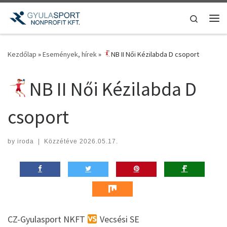
Teljes tartalom megjelenítése
Search
Me
Kezdőlap
»
Események, hírek
»
NB II Női Kézilabda D csoport
NB II Női Kézilabda D
csoport
by
iroda
|
Közzétéve
2026.05.17.
CZ-Gyulasport NKFT
Vecsési SE