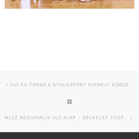
Navigálás a bejegyzések között
jelen bejegyzés
U11-ES TORNA A GYULASPORT KIEMELT KÖRZETKÖZPONTBAN – ÉLMÉNYEK, TEHETSÉGEK, PÉLDAKÉPEK
UGRÁS AZ OLDAL TETEJ
je
MLSZ REGIONÁLIS U15 ALAP – DÉLKELET CSOPORT