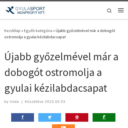
Teljes tartalom megjelenítése
Search
Me
Kezdőlap
»
Egyéb kategória
»
Újabb győzelmével már a dobogót
ostromolja a gyulai kézilabdacsapat
Újabb győzelmével már a
dobogót ostromolja a
gyulai kézilabdacsapat
by
iroda
|
Közzétéve
2023.04.03.