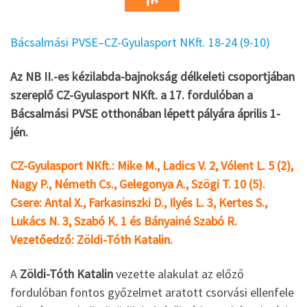
Bácsalmási PVSE–CZ-Gyulasport NKft. 18-24 (9-10)
Az NB II.-es kézilabda-bajnokság délkeleti csoportjában
szereplő CZ-Gyulasport NKft. a 17. fordulóban a
Bácsalmási PVSE otthonában lépett pályára április 1-
jén.
CZ-Gyulasport NKft.: Mike M., Ladics V. 2, Vólent L. 5 (2),
Nagy P., Németh Cs., Gelegonya A., Szögi T. 10 (5).
Csere: Antal X., Farkasinszki D., Ilyés L. 3, Kertes S.,
Lukács N. 3, Szabó K. 1 és Bányainé Szabó R.
Vezetőedző: Zöldi-Tóth Katalin.
A
Zöldi-Tóth Katalin
vezette alakulat az előző
fordulóban fontos győzelmet aratott csorvási ellenfele