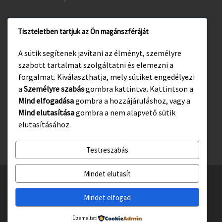
Tiszteletben tartjuk az Ön magánszféráját
www.gyula.hu
A sütik segítenek javítani az élményt, személyre
www.visitgyula.com
szabott tartalmat szolgáltatni és elemezni a
www.gyulakult.hu
forgalmat. Kiválaszthatja, mely sütiket engedélyezi
a
Személyre szabás
gombra kattintva. Kattintson a
Mind elfogadása
gombra a hozzájáruláshoz, vagy a
Mind elutasítása
gombra a nem alapvető sütik
Facebook
Instagram
elutasításához.
Testreszabás
Mindet elutasít
© 2026
Gyulasport Nonprofit Kft.
– All rights reserved
Powered by
WP
– Designed with the
Customizr téma haladó beállításai
Mindet elfogad
Üzemelteti