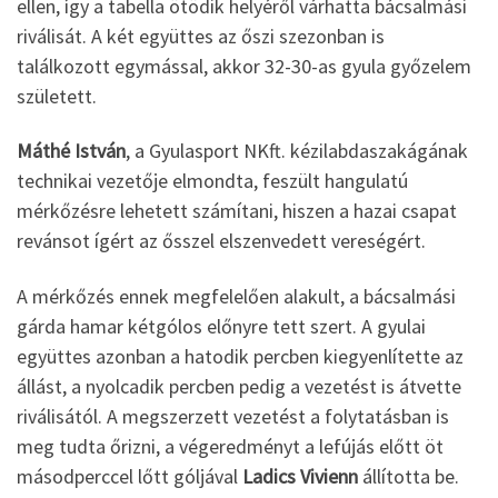
ellen, így a tabella ötödik helyéről várhatta bácsalmási
riválisát. A két együttes az őszi szezonban is
találkozott egymással, akkor 32-30-as gyula győzelem
született.
Máthé István
, a Gyulasport NKft. kézilabdaszakágának
technikai vezetője elmondta, feszült hangulatú
mérkőzésre lehetett számítani, hiszen a hazai csapat
revánsot ígért az ősszel elszenvedett vereségért.
A mérkőzés ennek megfelelően alakult, a bácsalmási
gárda hamar kétgólos előnyre tett szert. A gyulai
együttes azonban a hatodik percben kiegyenlítette az
állást, a nyolcadik percben pedig a vezetést is átvette
riválisától. A megszerzett vezetést a folytatásban is
meg tudta őrizni, a végeredményt a lefújás előtt öt
másodperccel lőtt góljával
Ladics Vivienn
állította be.