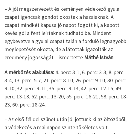
– A jól megszervezett és keményen védekező gyulai
csapat igencsak gondot okoztak a hazaiaknak. A
csapat mindkét kapusa jó napot fogott ki, a kapott
kevés gól a fent leírtaknak tudható be. Mindent
egybevetve a gyulai csapat talán a forduló legnagyobb
meglepetését okozta, de a látottak igazolták az
eredmény jogosságát – ismertette
Máthé István
.
A mérkőzés alakulása:
4. perc: 3-1, 6. perc: 3-3, 8. perc-
3-4, 13. perc: 5-7, 21. perc: 8-10, 26. perc: 9-10, 30. perc:
9-10, 32. perc: 9-11, 35. perc: 9-13, 42. perc: 12-15, 49.
perc: 13-18, 52. perc: 13-20, 55. perc: 16-21, 58. perc: 18-
23, 60. perc: 18-24.
– Az első félidei szünet után jól jöttünk ki az öltözőből,
a védekezés a mai napon szinte tökéletes volt.