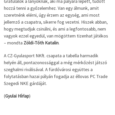
Gratulálok a lányoknak, aki ma pályára lépett, tudott
hozzá tenni a győzelemhez. Van egy álmunk, amit
szeretnénk elérni, úgy érzem az egység, ami most
jellemző a csapatra, sikerre fog vezetni. Hiszek abban,
hogy megtudjuk csinálni, és ami a legfontosabb, nem
vagyok ezzel egyedül, van mögöttem tizenhat játékos
– mondta
Zöldi-Tóth Katalin
.
A CZ-Gyulasport NKft. csapata a tabella harmadik
helyén áll, pontazonossággal a még mérkőzést játszó
szeghalmi riválisával. A fürdővárosi együttes a
folytatásban hazai pályán fogadja az éllovas PC Trade
Szegedi NKE gárdáját.
(
Gyulai Hírlap
)