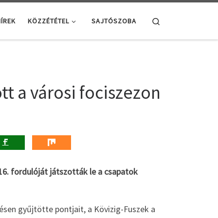
Search
ÍREK
KÖZZÉTÉTEL
SAJTÓSZOBA
t a városi fociszezon
6. fordulóját játszották le a csapatok
ésen gyűjtötte pontjait, a Kövizig-Fuszek a