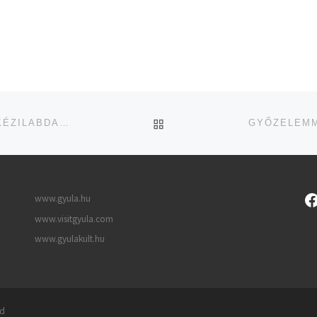
UGRÁS AZ OLDAL TETEJ
GYŐZELEMMEL ZÁRTA A BAJNOKSÁGOT A GYULAI KÉZILABDACSAPAT
www.gyula.hu
www.visitgyula.com
www.gyulakult.hu
ed