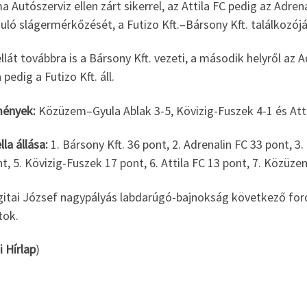
Autószerviz ellen zárt sikerrel, az Attila FC pedig az Adren
uló slágermérkőzését, a Futizo Kft.–Bársony Kft. találkozój
llát továbbra is a Bársony Kft. vezeti, a második helyről az 
 pedig a Futizo Kft. áll.
ények:
Közüzem–Gyula Ablak 3-5, Kövizig-Fuszek 4-1 és Atti
lla állása:
1. Bársony Kft. 36 pont, 2. Adrenalin FC 33 pont, 3
t, 5. Kövizig-Fuszek 17 pont, 6. Attila FC 13 pont, 7. Közü
itai József nagypályás labdarúgó-bajnokság következő fordu
tok.
i Hírlap
)