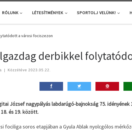
RÓLUNK
LÉTESÍTMÉNYEK
SPORTOLJ VELÜNK!
H
ytatódott a városi fociszezon
lgazdag derbikkel folytatódot
a
|
Közzétéve
2023.05.22.
itai József nagypályás labdarúgó-bajnokság 75. idényének 1
 18. és 19. között.
si fociliga soros etapjában a Gyula Ablak nyolcgólos mérkőz