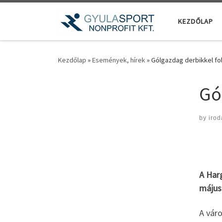
Teljes tartalom megjelenítése
KEZDŐLAP
Kezdőlap
»
Események, hírek
»
Gólgazdag derbikkel fol
Gó
by
irod
A Harg
május
A váro