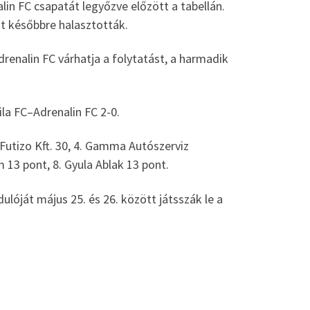
alin FC csapatát legyőzve előzött a tabellán.
át későbbre halasztották.
Adrenalin FC várhatja a folytatást, a harmadik
la FC–Adrenalin FC 2-0.
. Futizo Kft. 30, 4. Gamma Autószerviz
zem 13 pont, 8. Gyula Ablak 13 pont.
lóját május 25. és 26. között játsszák le a