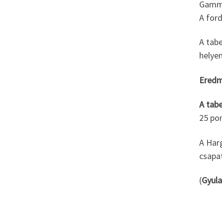
Gamma 
A ford
A tabe
helyen
Eredm
A tabe
25 pon
A Harg
csapa
(
Gyula