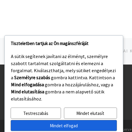
Tiszteletben tartjuk az Ön magánszféráját
Navigálás a bejegyzések között
jelen bejegyzés
A sütik segítenek javítani az élményt, személyre
szabott tartalmat szolgáltatni és elemezni a
forgalmat. Kiválaszthatja, mely sütiket engedélyezi
a
Személyre szabás
gombra kattintva. Kattintson a
Kezdőlap
Mind elfogadása
gombra a hozzájáruláshoz, vagy a
Adatvédelmi irányelvek
Mind elutasítása
gombra a nem alapvető sütik
elutasításához.
Testreszabás
Mindet elutasít
Mindet elfogad
© 2026
Gyulasport Nonprofit Kft.
– All rights reserv